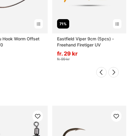
71%
 Hook Worm Offset
Eastfield Viper 9cm (5pcs) -
/0
Freehand Firetiger UV
fr. 29 kr
fr. 99 kr