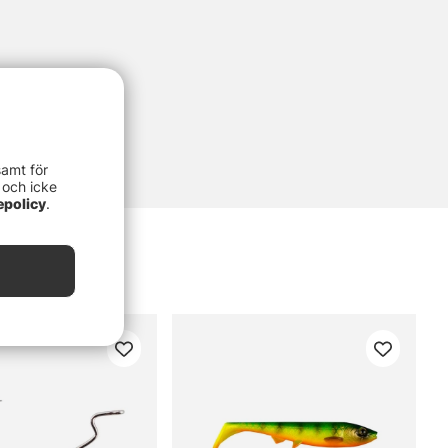
samt för
 och icke
epolicy
.