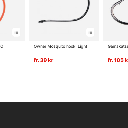
VO
Owner Mosquito hook, Light
Gamakatsu
fr. 39 kr
fr. 105 