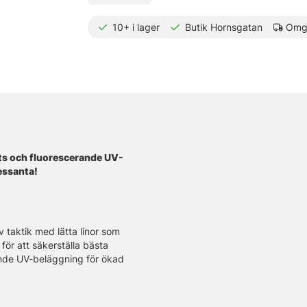
10+
i lager
Butik Hornsgatan
Omgå
ts och fluorescerande UV-
essanta!
 taktik med lätta linor som
för att säkerställa bästa
ande UV-beläggning för ökad