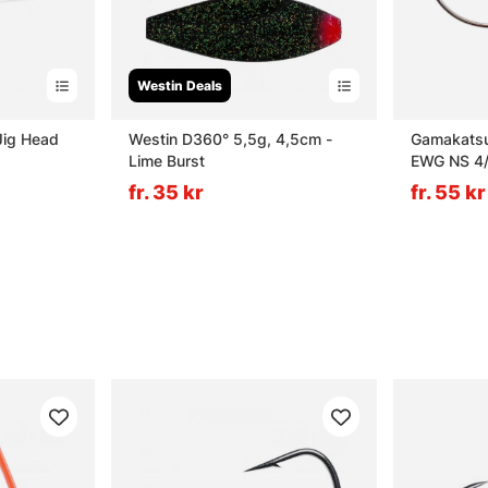
Westin Deals
Jig Head
Westin D360° 5,5g, 4,5cm -
Gamakatsu
Lime Burst
EWG NS 4
fr. 35 kr
fr. 55 kr