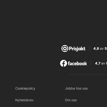
4,8
av
5
4,7
av
Cookiepolicy
Jobba hos oss
Nyhetsbrev
Om oss