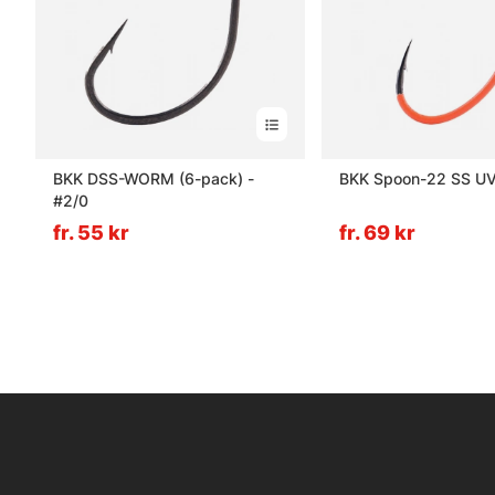
BKK DSS-WORM (6-pack) -
BKK Spoon-22 SS U
#2/0
fr. 55 kr
fr. 69 kr