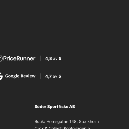
4,8
av
5
4,7
av
5
Söder Sportfiske AB
Butik:
Hornsgatan 148, Stockholm
Click & Collect:
Kontovägen 5,