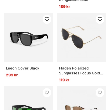
189 kr
Leech Cover Black
Fladen Polarized
Sunglasses Focus Gold
299 kr
Frame Grey Lens
119 kr