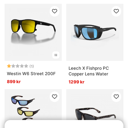
Betyg:
1.0 utav 5 stjärnor
(1)
Leech X Fishpro PC
Westin W6 Street 200F
Copper Lens Water
899 kr
1299 kr