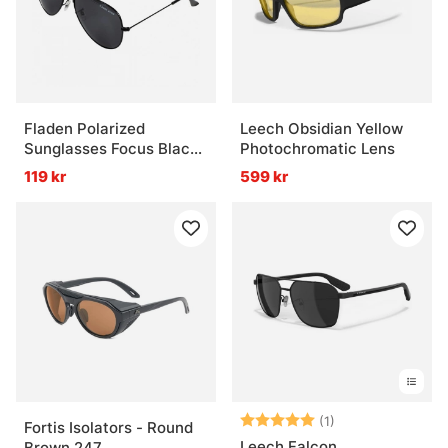
Fladen Polarized
Leech Obsidian Yellow
Sunglasses Focus Black
Photochromatic Lens
Frame Grey Lens
119 kr
599 kr
Betyg:
5.0 utav 5 stjär
(1)
Fortis Isolators - Round
Leech Falcon
Brown 247