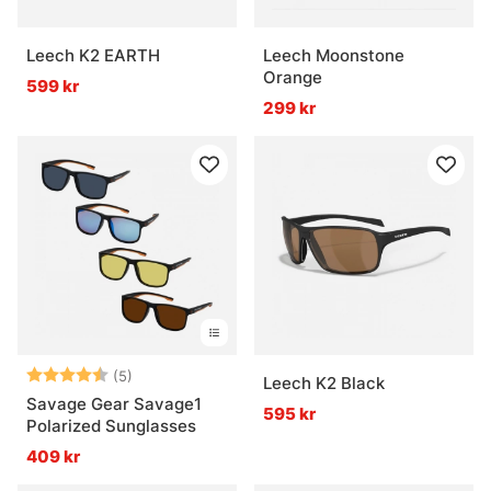
Leech K2 EARTH
Leech Moonstone
Orange
599 kr
299 kr
Betyg:
4.8 utav 5 stjärnor
(5)
Leech K2 Black
Savage Gear Savage1
595 kr
Polarized Sunglasses
409 kr