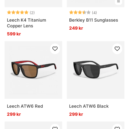
Betyg:
5.0 utav 5 stjärnor
Betyg:
3.5 utav 5 stjär
(2)
(4)
Leech K4 Titanium
Berkley B11 Sunglasses
Copper Lens
249 kr
599 kr
Leech ATW6 Red
Leech ATW6 Black
299 kr
299 kr