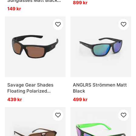
Sunglasses Matt Black
899 kr
Red Grey Lens
149 kr
Savage Gear Shades
ANGLRS Strömmen Matt
Floating Polarized
Black
Sunglasses - Amber (Sun
439 kr
499 kr
And Clouds)