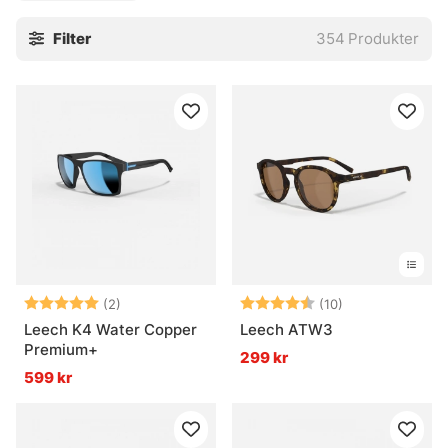
som kommer uppifrån och nedifrån reflekteras nästan
Filter
354
Produkter
fullständigt bort och resterande ljus når istället ögat. Ett
par bra, polariserade glasögon kan hjälpa dig enormt
mycket i jakten på drömfisken!
Betyg:
5.0 utav 5 stjärnor
Betyg:
4.4 utav 5 stjä
(2)
(10)
Leech K4 Water Copper
Leech ATW3
Premium+
299 kr
599 kr