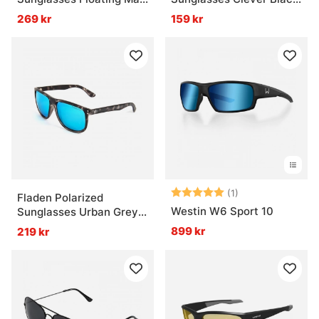
Black Green Revo Lens
Frame Grey Lens
269 kr
159 kr
Betyg:
5.0 utav 5 stjär
(1)
Fladen Polarized
Westin W6 Sport 10
Sunglasses Urban Grey
Camou Blue Lens
899 kr
219 kr