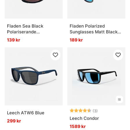
Fladen Sea Black
Fladen Polarized
Polariserande
Sunglasses Matt Black
Solglasögon Koppar Lins
Green/Grey Revo Lens
139 kr
189 kr
Betyg:
4.7 utav 5 stjär
(3)
Leech ATW6 Blue
Leech Condor
299 kr
1589 kr