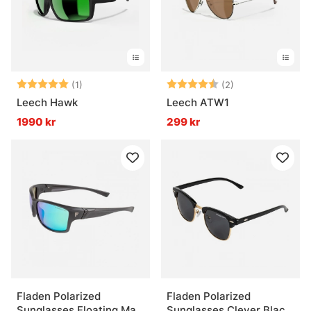
Betyg:
5.0 utav 5 stjärnor
Betyg:
4.5 utav 5 stjär
(1)
(2)
Leech Hawk
Leech ATW1
1990 kr
299 kr
Fladen Polarized
Fladen Polarized
Sunglasses Floating Matt
Sunglasses Clever Black