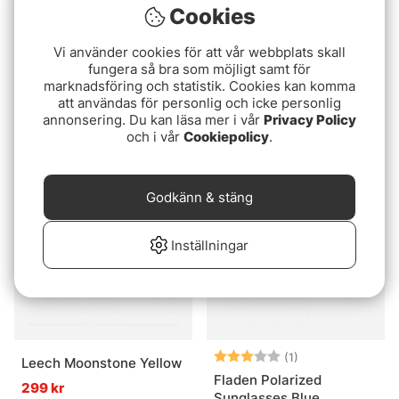
Cookies
Vi använder cookies för att vår webbplats skall
fungera så bra som möjligt samt för
Betyg:
4.8 utav 5 stjärnor
(4)
Fladen Polarized
marknadsföring och statistik. Cookies kan komma
Savage Gear Savage2
Sunglasses Urban Grey
att användas för personlig och icke personlig
Polarized Sunglasses
Camou Grey Lens
annonsering. Du kan läsa mer i vår
Privacy Policy
169 kr
Floating
och i vår
Cookiepolicy
.
439 kr
Godkänn & stäng
Inställningar
Betyg:
3.0 utav 5 stjär
(1)
Leech Moonstone Yellow
Fladen Polarized
299 kr
Sunglasses Blue