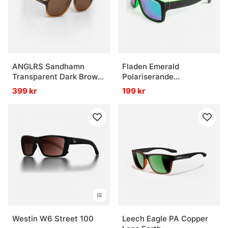
ANGLRS Sandhamn
Fladen Emerald
Transparent Dark Brown
Polariserande
to Light Brown Gradient
Solglasögon
399 kr
199 kr
Westin W6 Street 100
Leech Eagle PA Copper