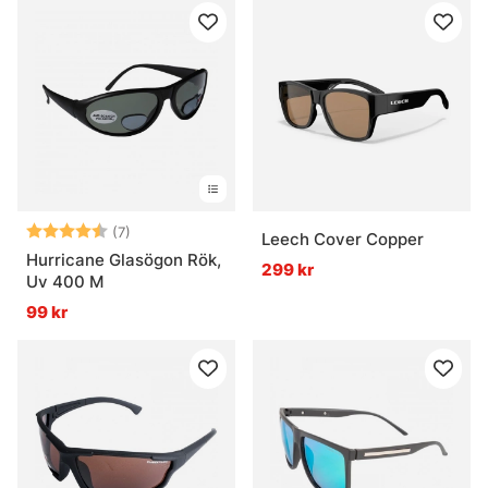
Betyg:
4.7 utav 5 stjärnor
(7)
Leech Cover Copper
Hurricane Glasögon Rök,
299 kr
Uv 400 M
99 kr