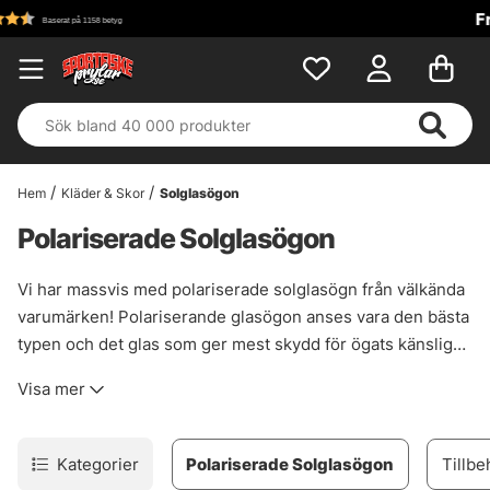
Fri frakt över 699 kr!
Hem
Kläder & Skor
Solglasögon
Polariserade Solglasögon
Vi har massvis med polariserade solglasögn från välkända
varumärken! Polariserande glasögon anses vara den bästa
typen och det glas som ger mest skydd för ögats känsliga
delar. När man fiskar är det viktigt att ha en god sikt, både
Visa mer
för säkerhet, men även för att lättare kunna pricka in sina
kast och lättare se vakande fiskar. Det polariserande glaset
maximerar kontrasterna från din omgivning och minimerar
Kategorier
Polariserade Solglasögon
Tillb
eventuellt blänk från exempelvis snö, is och vatten. Ljuset