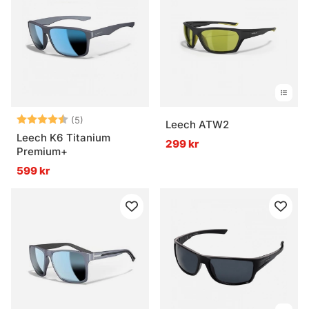
Betyg:
4.2 utav 5 stjärnor
(5)
Leech ATW2
Leech K6 Titanium
299 kr
Premium+
599 kr