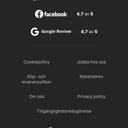
4,7
av
5
4,7
av
5
Cookiepolicy
Jobba hos oss
Köp- och
Nyhetsbrev
leveransvillkor
Om oss
Privacy policy
Tillgänglighetsredogörelse