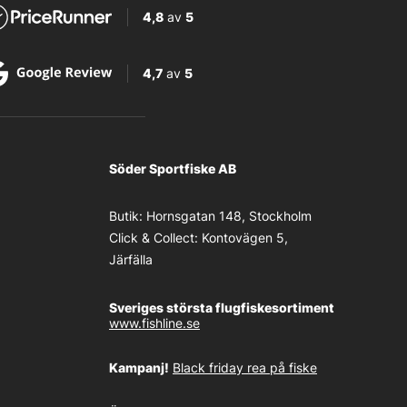
4,8
av
5
4,7
av
5
Söder Sportfiske AB
Butik:
Hornsgatan 148, Stockholm
Click & Collect:
Kontovägen 5,
Järfälla
Sveriges största flugfiskesortiment
www.fishline.se
Kampanj!
Black friday rea på fiske