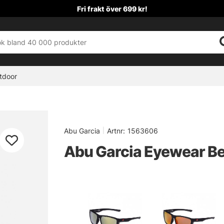
Fri frakt över 699 kr!
tdoor
Abu Garcia
|
Artnr:
1563606
Abu Garcia Eyewear Be