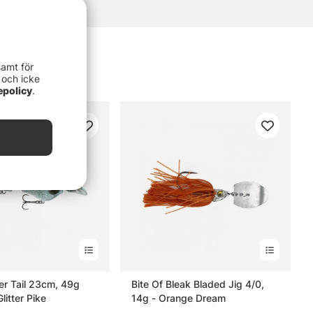
samt för
 och icke
epolicy
.
r Tail 23cm, 49g
Bite Of Bleak Bladed Jig 4/0,
Glitter Pike
14g - Orange Dream