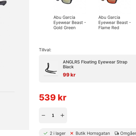
Abu Garcia
Abu Garcia
Eyewear Beast -
Eyewear Beast -
Gold Green
Flame Red
Tillval:
ANGLRS Floating Eyewear Strap
Black
99 kr
539
kr
2
i lager
Butik Hornsgatan
Omgåen