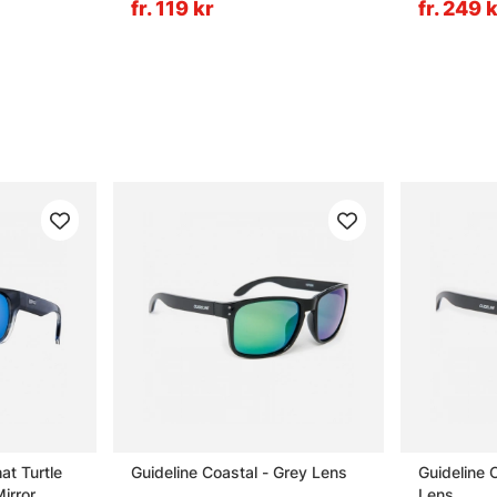
fr. 119 kr
fr. 249 
at Turtle
Guideline Coastal - Grey Lens
Guideline 
irror
Lens