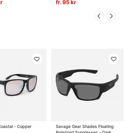
kr
fr. 95 kr
Coastal - Copper
Savage Gear Shades Floating
Polarized Sunglasses - Dark