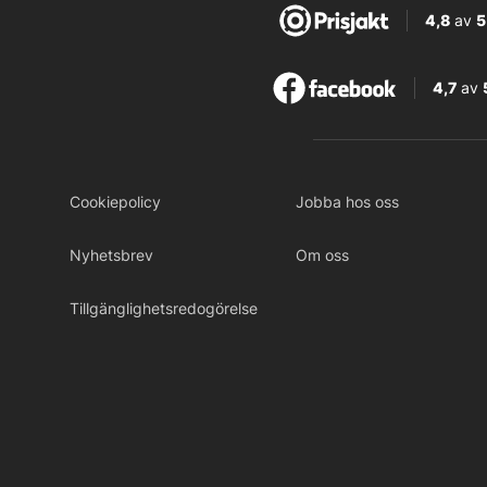
4,8
av
5
4,7
av
Cookiepolicy
Jobba hos oss
Nyhetsbrev
Om oss
Tillgänglighetsredogörelse