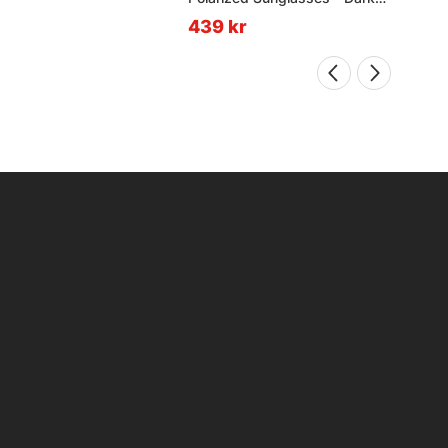
Grey (Sunny)
439 kr