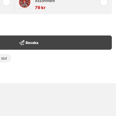
Assortment
79 kr
Bevaka
t slut