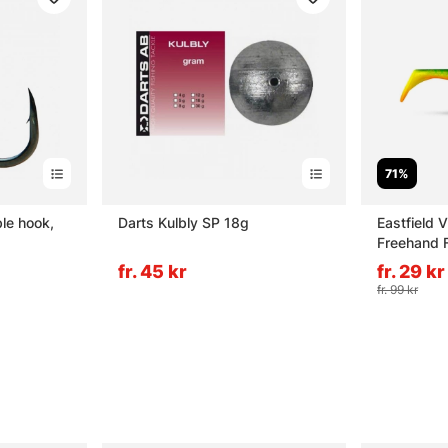
71%
le hook,
Darts Kulbly SP 18g
Eastfield 
Freehand F
fr. 45 kr
fr. 29 kr
fr. 99 kr