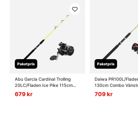
Paketpris
Paketpris
Abu Garcia Cardinal Trolling
Daiwa PR100L/Fladen
20LC/Fladen Ice Pike 115cm
130cm Combo Vänst
Combo Höger
679 kr
709 kr