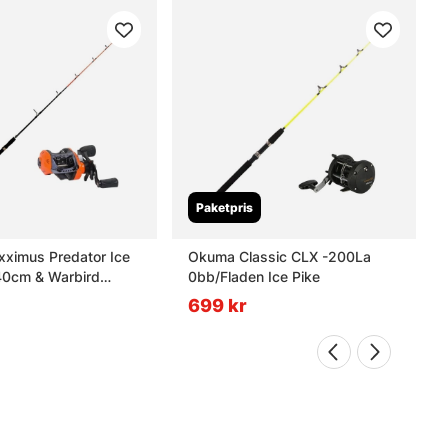
Paketpris
xximus Predator Ice
Okuma Classic CLX -200La
0cm & Warbird
0bb/Fladen Ice Pike
699 kr