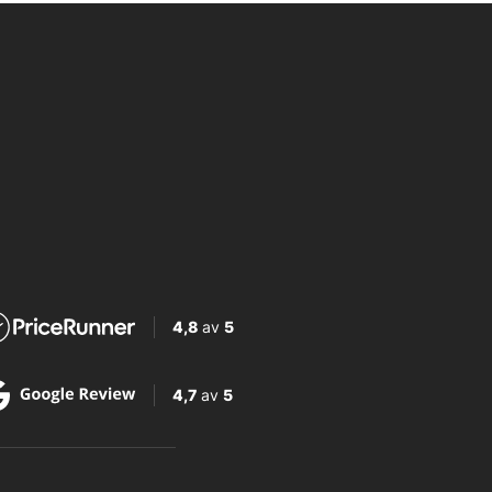
4,8
av
5
4,7
av
5