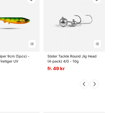
Viper 9cm (5pcs) -
Söder Tackle Round Jig Head
iretiger UV
(4-pack) 4/0 - 10g
fr. 49 kr