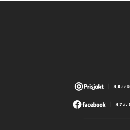
4,8
av
5
4,7
av