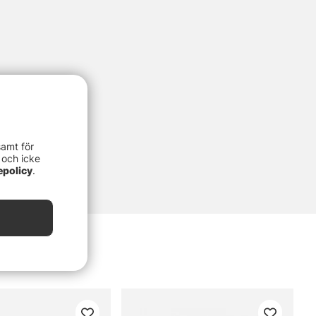
samt för
 och icke
epolicy
.