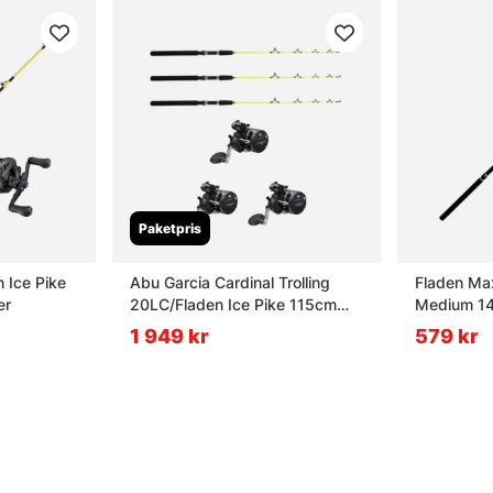
Paketpris
 Ice Pike
Abu Garcia Cardinal Trolling
Fladen Ma
er
20LC/Fladen Ice Pike 115cm
Medium 14
Combo Höger 3-Pack
Combo
1 949 kr
579 kr