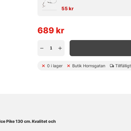
55 kr
689
kr
0
i lager
Butik Hornsgatan
Tillfällig
ce Pike 130 cm. Kvalitet och