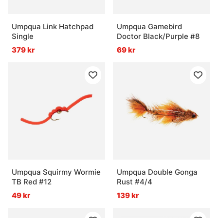
Umpqua Link Hatchpad
Umpqua Gamebird
Single
Doctor Black/Purple #8
379 kr
69 kr
Umpqua Squirmy Wormie
Umpqua Double Gonga
TB Red #12
Rust #4/4
49 kr
139 kr