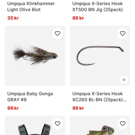
Umpqua Klinkhammer
Umpqua X-Series Hook
Light Olive Biot
XT500 BN Jig (25pack)
35 kr
89 kr
Umpqua Baby Gonga
Umpqua X-Series Hook
GRAY #8
XC260 BL-BN (25pack)
Wet and Nymph
99 kr
89 kr