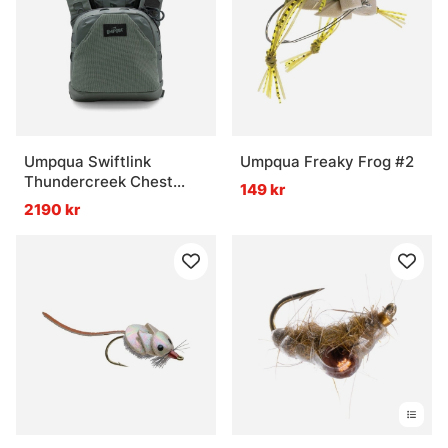
Umpqua Swiftlink
Umpqua Freaky Frog #2
Thundercreek Chest
149 kr
Pack
2190 kr