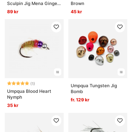
Sculpin Jig Mena Ginger
Brown
#6
89 kr
45 kr
Betyg:
5.0 utav 5 stjärnor
(1)
Umpqua Tungsten Jig
Umpqua Blood Heart
Bomb
Nymph
fr. 129 kr
35 kr