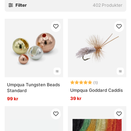
Filter
402
Produkter
Betyg:
5.0 utav 5 stjär
(1)
Umpqua Tungsten Beads
Umpqua Goddard Caddis
Standard
39 kr
99 kr