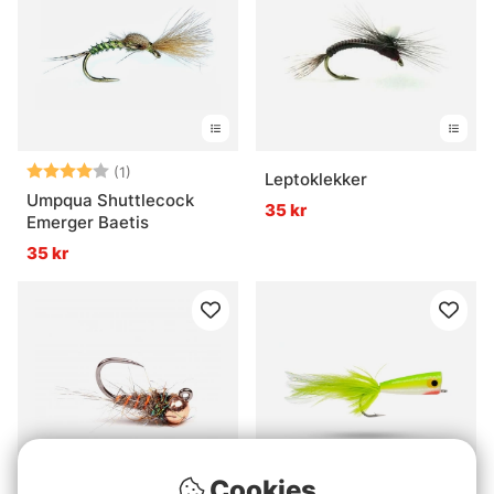
Betyg:
4.0 utav 5 stjärnor
(1)
Leptoklekker
Umpqua Shuttlecock
35 kr
Emerger Baetis
35 kr
Cookies