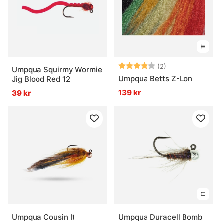
Betyg:
4.0 utav 5 stjär
(2)
Umpqua Squirmy Wormie
Umpqua Betts Z-Lon
Jig Blood Red 12
139 kr
39 kr
Umpqua Cousin It
Umpqua Duracell Bomb