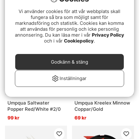
Betyg:
5.0 utav 5 stjärnor
(2)
Umpqua Saltwater
Vi använder cookies för att vår webbplats skall
Umpqua Czech Weapon
Popper Chartreuse #2/0
fungera så bra som möjligt samt för
marknadsföring och statistik. Cookies kan komma
35 kr
99 kr
att användas för personlig och icke personlig
annonsering. Du kan läsa mer i vår
Privacy Policy
och i vår
Cookiepolicy
.
Godkänn & stäng
Inställningar
Umpqua Saltwater
Umpqua Kreelex Minnow
Popper Red/White #2/0
Coppar/Gold
99 kr
69 kr