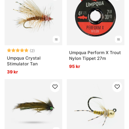
Betyg:
5.0 utav 5 stjärnor
(2)
Umpqua Perform X Trout
Umpqua Crystal
Nylon Tippet 27m
Stimulator Tan
95 kr
39 kr