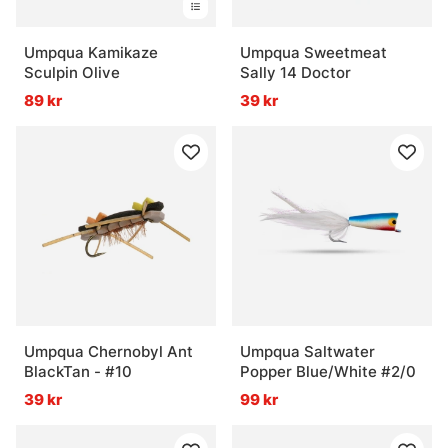
Umpqua Kamikaze
Umpqua Sweetmeat
Sculpin Olive
Sally 14 Doctor
89 kr
39 kr
Umpqua Chernobyl Ant
Umpqua Saltwater
BlackTan - #10
Popper Blue/White #2/0
39 kr
99 kr