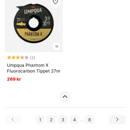
Betyg:
3.5 utav 5 stjärnor
(2)
Umpqua Phantom X
Fluorocarbon Tippet 27m
269 kr
1
2
3
4
...
8