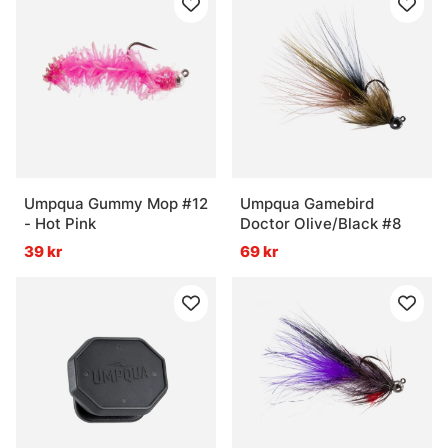
Umpqua Gummy Mop #12
Umpqua Gamebird
- Hot Pink
Doctor Olive/Black #8
39 kr
69 kr