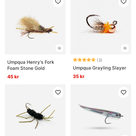
Betyg:
5.0 utav 5 stjär
(3)
Umpqua Henry's Fork
Umpqua Grayling Slayer
Foam Stone Gold
35 kr
45 kr