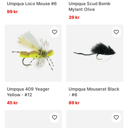
Umpqua Loco Mouse #6
Umpqua Scud Bomb
Mylant Olive
99 kr
39 kr
Umpqua 409 Yeager
Umpqua Mouserat Black
Yellow - #12
- #6
45 kr
89 kr