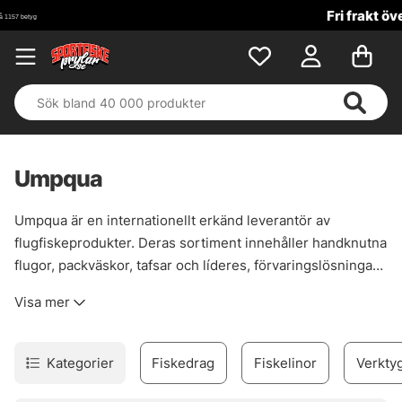
Fri frakt över 699 kr!
Umpqua
Umpqua är en internationellt erkänd leverantör av
flugfiskeprodukter. Deras sortiment innehåller handknutna
flugor, packväskor, tafsar och líderes, förvaringslösningar
och verktyg — kombinerat med innovation och precision
Visa mer
som engagerar flugfiskare från nybörjare till erfaren.
Kategorier
Fiskedrag
Fiskelinor
Verktyg