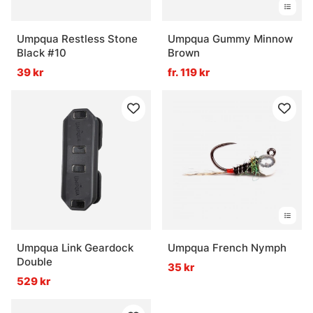
Umpqua Restless Stone
Umpqua Gummy Minnow
Black #10
Brown
39 kr
fr. 119 kr
Umpqua Link Geardock
Umpqua French Nymph
Double
35 kr
529 kr