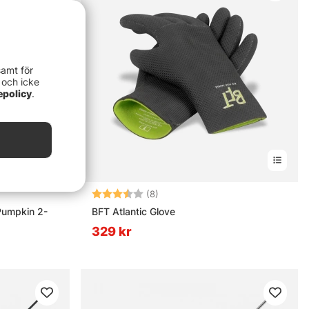
samt för
 och icke
epolicy
.
rnor
Betyg:
3.9 utav 5 stjärnor
(8)
Pumpkin 2-
BFT Atlantic Glove
329 kr