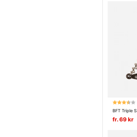
Betyg:
BFT Triple 
fr. 69 kr