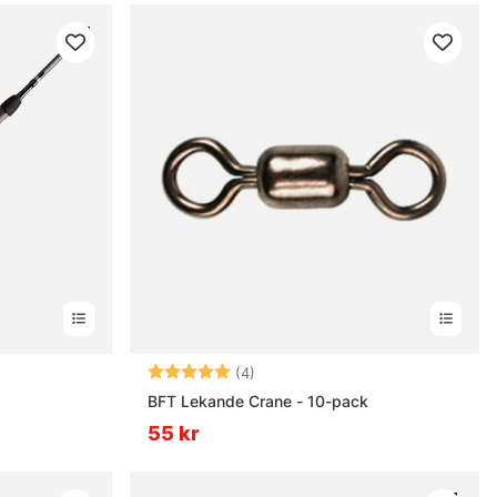
rnor
Betyg:
5.0 utav 5 stjärnor
(4)
BFT Lekande Crane - 10-pack
55 kr