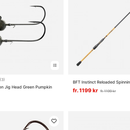
4.7 utav 5 stjärnor
(3)
BFT Instinct Reloaded Spinni
en Jig Head Green Pumpkin
fr. 1199 kr
fr. 1199 kr