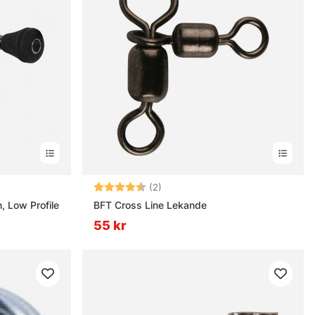
nor
Betyg:
4.5 utav 5 stjärnor
(2)
n, Low Profile
BFT Cross Line Lekande
55 kr