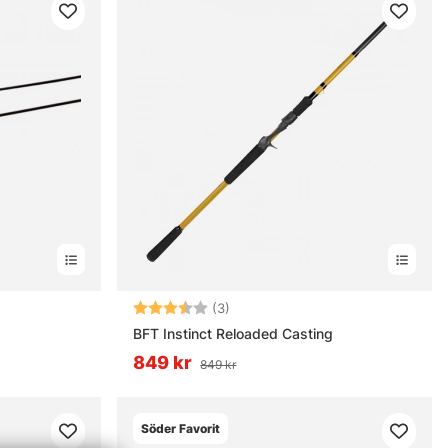
rnor
Betyg:
3.7 utav 5 stjärnor
(3)
BFT Instinct Reloaded Casting
849 kr
849 kr
Söder Favorit