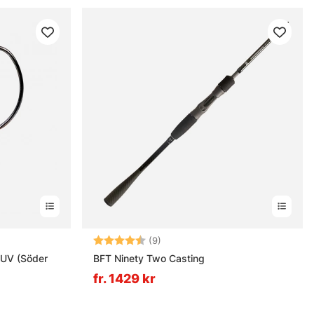
rnor
Betyg:
4.7 utav 5 stjärnor
(9)
 UV (Söder
BFT Ninety Two Casting
fr. 1429 kr