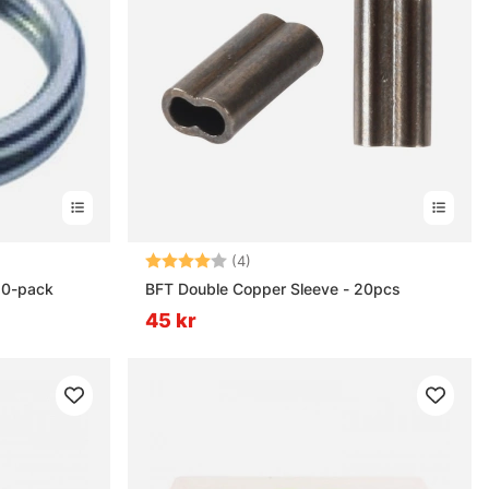
nor
Betyg:
4.0 utav 5 stjärnor
(4)
 10-pack
BFT Double Copper Sleeve - 20pcs
45 kr