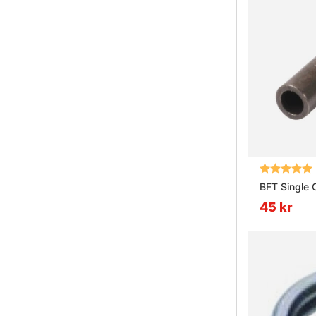
Betyg:
BFT Single 
45 kr