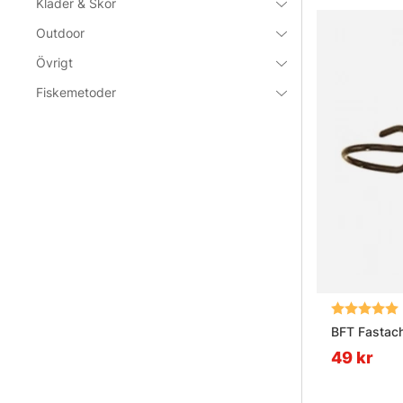
Kläder & Skor
Outdoor
Övrigt
Fiskemetoder
Betyg:
BFT Fastach
49 kr