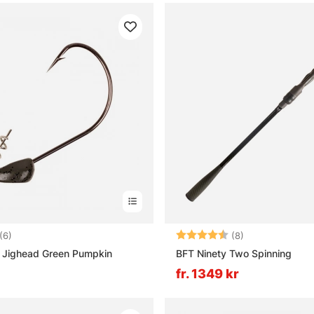
3.8 utav 5 stjärnor
Betyg:
4.8 utav 5 stjä
(6)
(8)
S Jighead Green Pumpkin
BFT Ninety Two Spinning
fr. 1349 kr