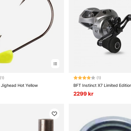
1.0 utav 5 stjärnor
Betyg:
4.0 utav 5 stjär
(1)
(1)
S Jighead Hot Yellow
BFT Instinct X7 Limited Editio
2299 kr