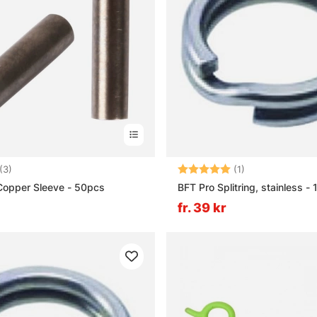
5.0 utav 5 stjärnor
Betyg:
5.0 utav 5 stjär
(3)
(1)
Copper Sleeve - 50pcs
BFT Pro Splitring, stainless -
fr. 39 kr