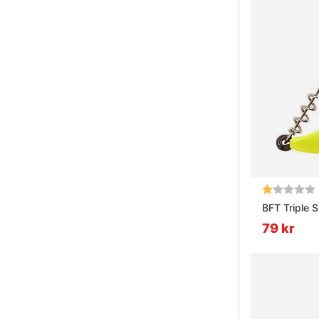
Betyg:
BFT Triple 
79 kr