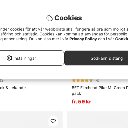
Cookies
nder cookies för att vår webbplats skall fungera så bra som möjligt 
föring och statistik. Cookies kan komma att användas för personlig
ig annonsering. Du kan läsa mer i vår
Privacy Policy
och i vår
Cooki
Inställningar
Godkänn & stäng
4.7 utav 5 stjärnor
Betyg:
4.8 utav 5 stjä
(3)
(4)
ock & Lekande
BFT Flexhead Pike M, Green 
pack
fr. 59 kr