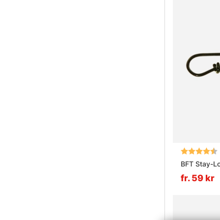
Betyg:
BFT Stay-L
fr. 59 kr