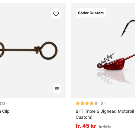
Söder Custom
5.0 utav 5 stjärnor
Betyg:
4.0 utav 5 stjä
(12)
(3)
 Clip
BFT Triple S Jighead Motoroil
Custom)
fr. 45 kr
fr. 45 kr