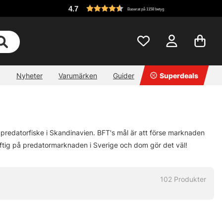
4.7
Baserat på 1158 betyg
Nyheter
Varumärken
Guider
Superdeals
predatorfiske i Skandinavien. BFT's mål är att förse marknaden
raftig på predatormarknaden i Sverige och dom gör det väl!
102
Produkter