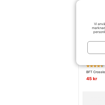
Vi anvä
marknads
personl
Betyg:
BFT Crossl
45 kr