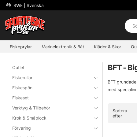
 SWE 
| Svenska
Fiskeprylar
Marinelektronik & Båt
Kläder & Skor
Ou
BFT - Bi
Outlet
Fiskerullar
BFT grundades 
Fiskespön
med specialinr
Fiskeset
Verktyg & Tillbehör
Sortera
efter
Krok & Småplock
Förvaring