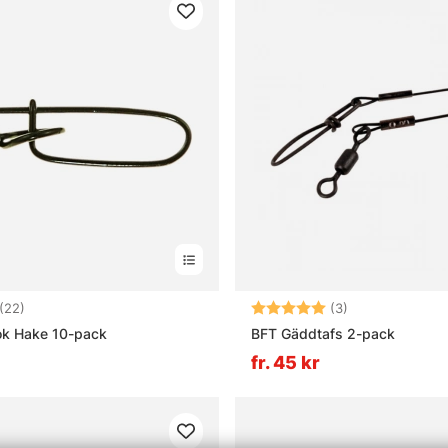
4.9 utav 5 stjärnor
Betyg:
5.0 utav 5 stjä
(22)
(3)
ok Hake 10-pack
BFT Gäddtafs 2-pack
fr. 45 kr