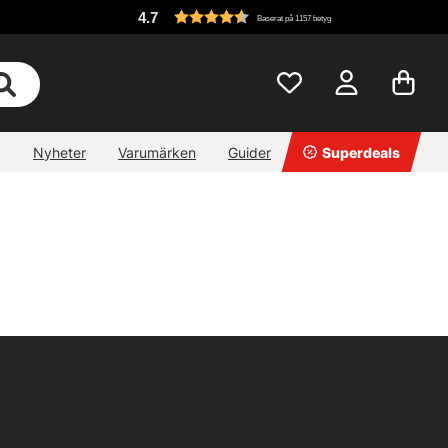
4.7
Baserat på 1157 betyg
Nyheter
Varumärken
Guider
Superdeals