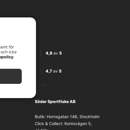
samt för
 och icke
4,8
av
5
epolicy
.
4,7
av
5
Söder Sportfiske AB
Butik:
Hornsgatan 148, Stockholm
Click & Collect:
Kontovägen 5,