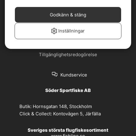
Cookiepolicy
Jobba hos oss
Godkänn & stäng
Köp- och
Nyhetsbrev
leveransvillkor
Inställningar
Om oss
Privacy policy
Tillgänglighetsredogörelse
Kundservice
Söder Sportfiske AB
Butik:
Hornsgatan 148, Stockholm
Click & Collect:
Kontovägen 5, Järfälla
Sveriges största flugfiskesortiment
www.fishline.se