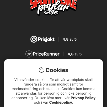
4,8
av
5
4,8
av
5
4,7
av
5
Cookies
Vi använder cookies för att vår webbplats skall
4,7
av
5
fungera så bra som möjligt samt för
marknadsföring och statistik. Cookies kan komma
att användas för personlig och icke personlig
annonsering. Du kan läsa mer i vår
Privacy Policy
och i vår
Cookiepolicy
.