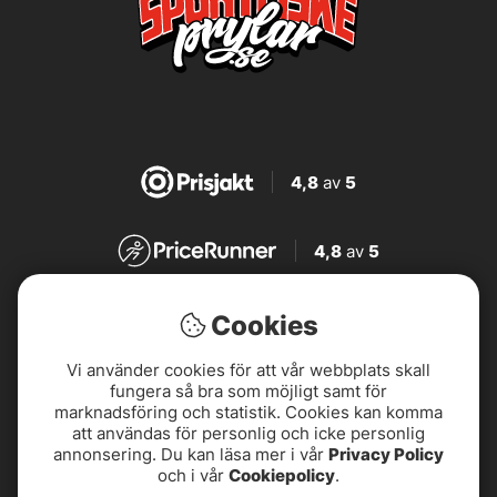
4,8
av
5
4,8
av
5
4,7
av
5
Cookies
Vi använder cookies för att vår webbplats skall
4,7
av
5
fungera så bra som möjligt samt för
marknadsföring och statistik. Cookies kan komma
att användas för personlig och icke personlig
annonsering. Du kan läsa mer i vår
Privacy Policy
och i vår
Cookiepolicy
.