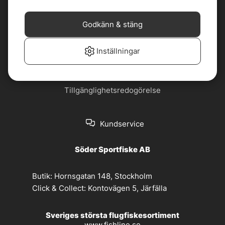
Cookiepolicy
Jobba hos oss
Godkänn & stäng
Köp- och
Nyhetsbrev
leveransvillkor
Inställningar
Om oss
Privacy policy
Tillgänglighetsredogörelse
Kundservice
Söder Sportfiske AB
Butik:
Hornsgatan 148, Stockholm
Click & Collect:
Kontovägen 5, Järfälla
Sveriges största flugfiskesortiment
www.fishline.se