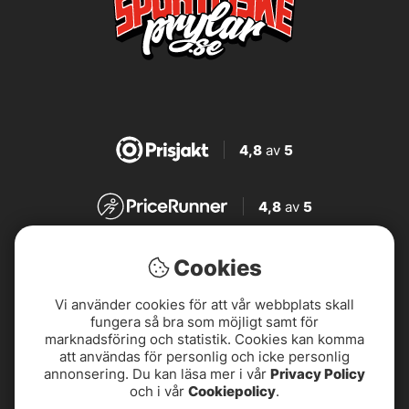
4,8
av
5
4,8
av
5
4,7
av
5
Cookies
Vi använder cookies för att vår webbplats skall
4,7
av
5
fungera så bra som möjligt samt för
marknadsföring och statistik. Cookies kan komma
att användas för personlig och icke personlig
annonsering. Du kan läsa mer i vår
Privacy Policy
och i vår
Cookiepolicy
.