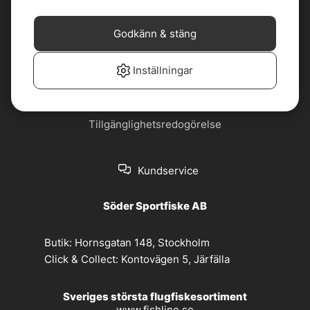
Cookiepolicy
Jobba hos oss
Godkänn & stäng
Köp- och
Nyhetsbrev
leveransvillkor
Inställningar
Om oss
Privacy policy
Tillgänglighetsredogörelse
Kundservice
Söder Sportfiske AB
Butik:
Hornsgatan 148, Stockholm
Click & Collect:
Kontovägen 5, Järfälla
Sveriges största flugfiskesortiment
www.fishline.se