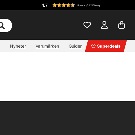
4.7
Baserat på 1157 betyg
Nyheter
Varumärken
Guider
Superdeals