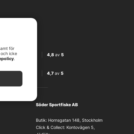
samt för
 och icke
4,8
av
5
epolicy
.
4,7
av
5
Söder Sportfiske AB
Butik:
Hornsgatan 148, Stockholm
Click & Collect:
Kontovägen 5,