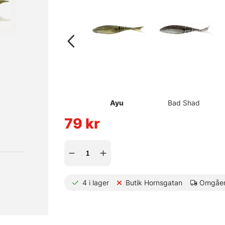
Ayu
Bad Shad
79
kr
4
i lager
Butik Hornsgatan
Omgåen