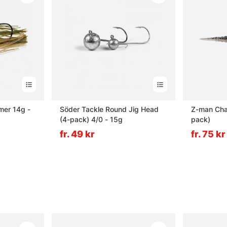
mer 14g -
Söder Tackle Round Jig Head
Z-man Cha
(4-pack) 4/0 - 15g
pack)
fr. 49 kr
fr. 75 kr