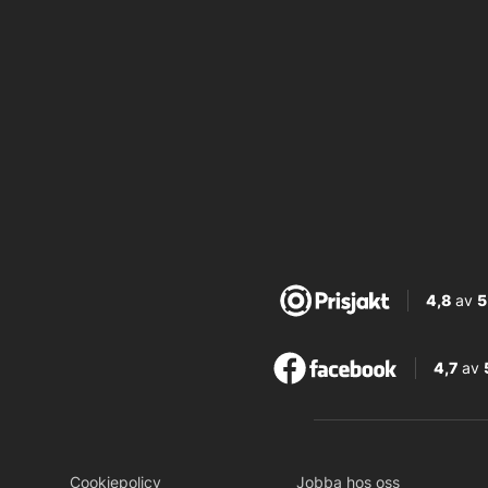
4,8
av
5
4,7
av
Cookiepolicy
Jobba hos oss