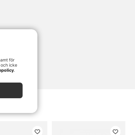
samt för
 och icke
epolicy
.