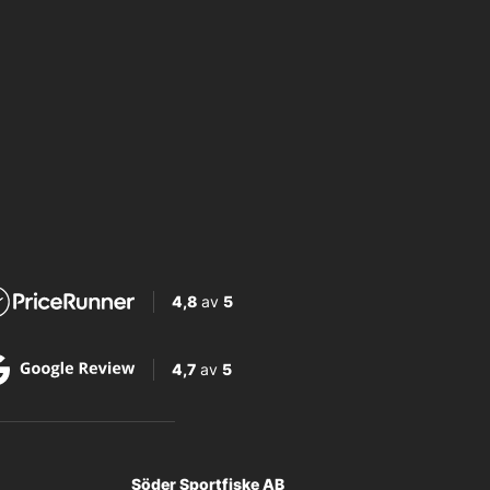
4,8
av
5
4,7
av
5
Söder Sportfiske AB