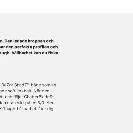
rn. Den ledade kroppen och
ar den perfekta profilen och
Tough-hållbarhet kan du fiska
ar RaZor ShadZ™ både som en
nde soft jerkbait. När den
tt och följer ChatterBlade®s
en utan vikt på en 3/0 eller
X Tough-hållbarhet låter dig