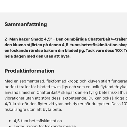
Sammanfattning
Z-Man Razor Shadz 4,5'' - Den oumbärliga ChatterBait®-traile
den kluvna stjärten på denna 4,5-tums betesfiskimitation skap
en lockande rörelse bakom din bladed jig. Tack vare dess 10X 
hela dagen med den utan att byta.
Produktinformation
Med en segmenterad, fiskformad kropp och kluven stjärt funger
perfekt trailer för bladed swim jigs och som en unik flytande/dyka
används med en ChatterBait® skapar den en fyllig betesfisk-silhue
vibrationer utan att störa dess jaktbeteende. Du kan också rigga d
4/0-krok där den flyter vid ytan och dyker när du rycker. Dess 10
fiska längre utan att byta bete.
4,5 tum betesfiskimitation
Ledad kropp för lockande rörelse