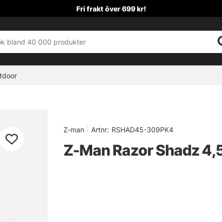
Fri frakt över 699 kr!
tdoor
Z-man
|
Artnr:
RSHAD45-309PK4
Z-Man Razor Shadz 4,5'