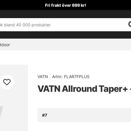
Fri frakt över 699 kr!
tdoor
VATN
|
Artnr:
FLAR7FPLUS
VATN Allround Taper+ 
#7