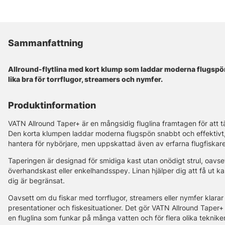
Sammanfattning
Allround-flyt­lina med kort klump som laddar moderna flugspö
lika bra för torrflugor, streamers och nymfer.
Produktinformation
VATN Allround Taper+ är en mångsidig fluglina framtagen för att tä
Den korta klumpen laddar moderna flugspön snabbt och effektivt, vi
hantera för nybörjare, men uppskattad även av erfarna flugfiskare
Taperingen är designad för smidiga kast utan onödigt strul, oavse
överhandskast eller enkelhandsspey. Linan hjälper dig att få ut
dig är begränsat.
Oavsett om du fiskar med torrflugor, streamers eller nymfer klarar 
presentationer och fiskesituationer. Det gör VATN Allround Taper+ til
en fluglina som funkar på många vatten och för flera olika tekniker