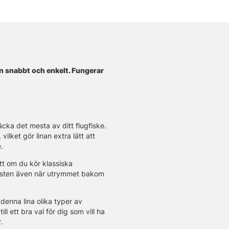
n snabbt och enkelt. Fungerar
cka det mesta av ditt flugfiske.
lket gör linan extra lätt att
.
tt om du kör klassiska
 kasten även när utrymmet bakom
denna lina olika typer av
l ett bra val för dig som vill ha
.