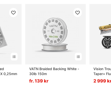
ped
VATN Braided Backing White -
Vision Tro
 1X 0,25mm
30lb 150m
Taper+ Flu
fr. 139 kr
2 999 k