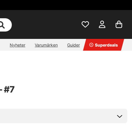
Nyheter
Varumärken
Guider
Superdeals
- #7