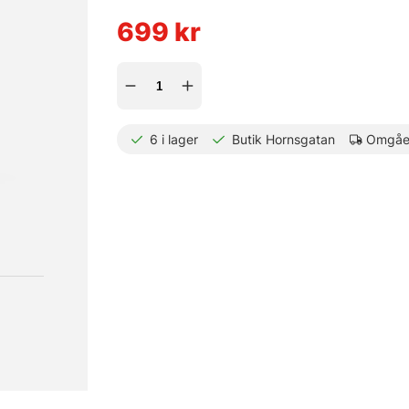
699
kr
6
i lager
Butik Hornsgatan
Omgåen