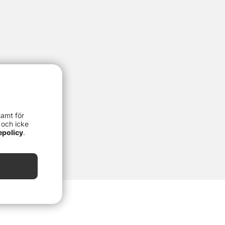
samt för
 och icke
epolicy
.