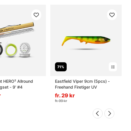
71%
ut HERO² Allround
Eastfield Viper 9cm (5pcs) -
gset - 9' #4
Freehand Firetiger UV
r
fr. 29 kr
fr. 99 kr