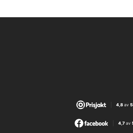
4,8
av
5
4,7
av