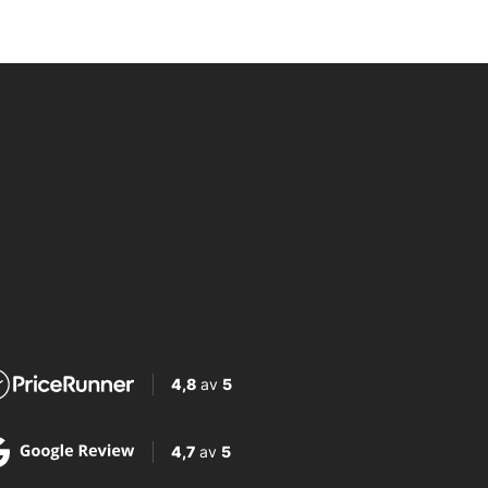
4,8
av
5
4,7
av
5