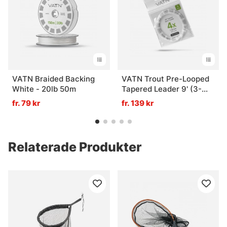
VATN Braided Backing
VATN Trout Pre-Looped
White - 20lb 50m
Tapered Leader 9' (3-
pack) - 3X 0,20mm
fr. 79 kr
fr. 139 kr
Relaterade Produkter