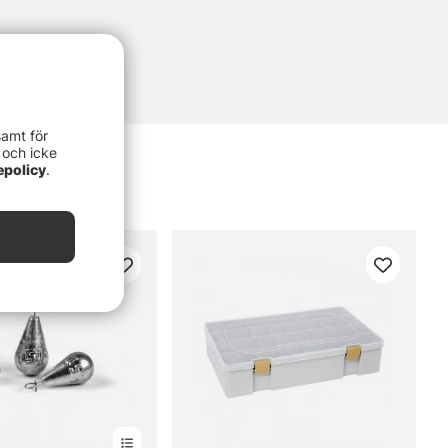
samt för
 och icke
epolicy
.