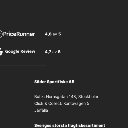
4,8
av
5
4,7
av
5
Söder Sportfiske AB
Butik:
Hornsgatan 148, Stockholm
Click & Collect:
Kontovägen 5,
Järfälla
Sveriges största flugfiskesortiment