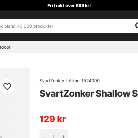
Fri frakt över 699 kr!
tdoor
SvartZonker
|
Artnr:
1524009
SvartZonker Shallow 
129
kr