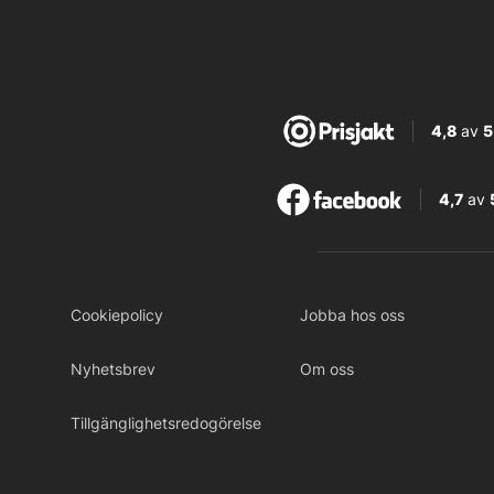
4,8
av
5
4,7
av
Cookiepolicy
Jobba hos oss
Nyhetsbrev
Om oss
Tillgänglighetsredogörelse