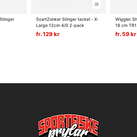
Stinger
SvartZonker Stinger tackel - X-
Wiggler Sh
Large 12cm 4/0 2-pack
18 cm TR1
fr. 129 kr
fr. 59 kr