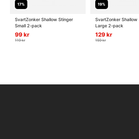
17%
19%
SvartZonker Shallow Stinger
SvartZonker Shallow 
Small 2-pack
Large 2-pack
99 kr
129 kr
119 kr
159 kr