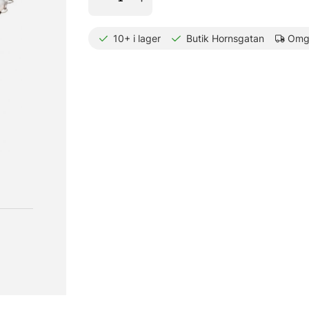
10+
i lager
Butik Hornsgatan
Omgå