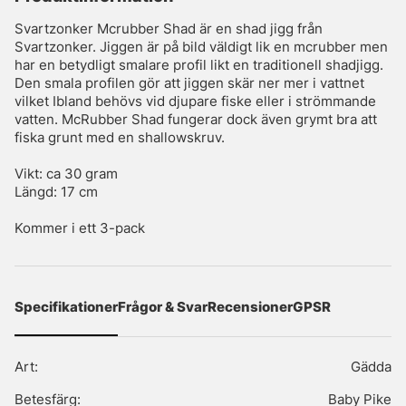
Svartzonker Mcrubber Shad är en shad jigg från
Svartzonker. Jiggen är på bild väldigt lik en mcrubber men
har en betydligt smalare profil likt en traditionell shadjigg.
Den smala profilen gör att jiggen skär ner mer i vattnet
vilket Ibland behövs vid djupare fiske eller i strömmande
vatten. McRubber Shad fungerar dock även grymt bra att
fiska grunt med en shallowskruv.
Vikt: ca 30 gram
Längd: 17 cm
Kommer i ett 3-pack
Specifikationer
Frågor & Svar
Recensioner
GPSR
Art:
Gädda
Betesfärg:
Baby Pike