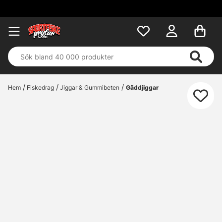
Hem
Fiskedrag
Jiggar & Gummibeten
Gäddjiggar