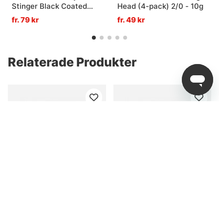
Stinger Black Coated
Head (4-pack) 2/0 - 10g
Wire - XL (#3/0 + #2/0)
fr. 79 kr
fr. 49 kr
Relaterade Produkter
McRubber Junior - (2-
McRubber 21cm - (2-
pack)
pack)
fr. 109 kr
fr. 129 kr