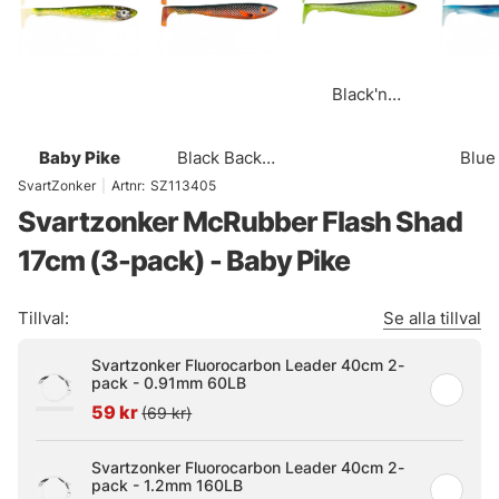
Black'n
Chatreuse
Baby Pike
Black Back
Blue
Motoroil
SvartZonker
|
Artnr:
SZ113405
Svartzonker McRubber Flash Shad
17cm (3-pack) - Baby Pike
Tillval:
Se alla tillval
Svartzonker Fluorocarbon Leader 40cm 2-
pack - 0.91mm 60LB
59 kr
(69 kr)
Svartzonker Fluorocarbon Leader 40cm 2-
pack - 1.2mm 160LB