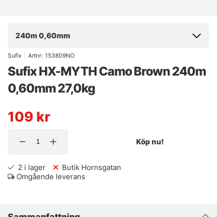
240m 0,60mm
Sufix
|
Artnr:
153809NO
Sufix HX-MYTH Camo Brown 240m
0,60mm 27,0kg
109
kr
Köp nu!
2
i lager
Butik Hornsgatan
Omgående leverans
Sammanfattning