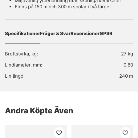
Miljövänlig ytbehandling utan skadliga kemikalier
Finns på 150 m och 300 m spolar i två färger
Specifikationer
Frågor & Svar
Recensioner
GPSR
Brottstyrka, kg:
27 kg
Lindiameter, mm:
0.60
Linlängd:
240 m
Andra Köpte Även