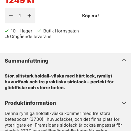
1249
kr
Köp nu!
10+
i lager
Butik Hornsgatan
Omgående leverans
Sammanfattning
Stor, slitstark holdall-väska med hårt lock, rymligt
huvudfack och tre praktiska sidofack – perfekt för
gäddfiske och större beten.
Produktinformation
Denna rymliga holdall-väska kommer med tre stora
betesboxar (3730) i huvudfacket, och det finns plats för
ytterligare en. Framsidans sidofack är också anpassat för
storlek 3730 och möjliggör smidig betesförvaring.