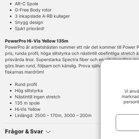
AR-C Spole
G-Free Body rotor
3 inkapslade A-RB kullager
Snygg design
Sjukt prisvärd!
PowerPro Hi-Vis Yellow 135m
PowerPro är arbetshästen nummer ett när det kommer till Power Pr
pris, runda profil, höga slitstyrka och nästintill obefintliga stretch
prisvärda linor. Superstarka Spectra fiber och en ytbehandling
görs linan rund, följsam och känslig. Prova själv och se varför det
fiskarnas mardröm!
Rund profil
Hög slitstyrka
Vi anvä
marknads
Nästintill ingen stretch
personl
135 m spole
Hi-Vis Yellow
Linlängd: 2500 – 170m, 3000 – 200m
Frågor & Svar