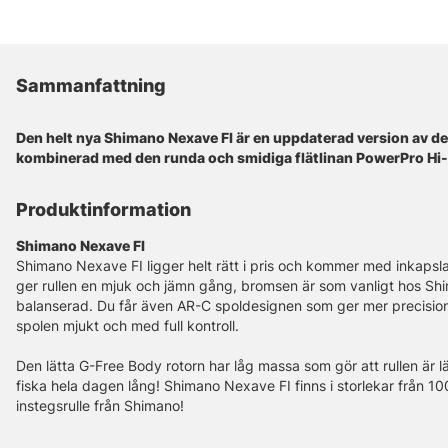
Sammanfattning
Den helt nya Shimano Nexave FI är en uppdaterad version av d
kombinerad med den runda och smidiga flätlinan PowerPro Hi-V
Produktinformation
Shimano Nexave FI
Shimano Nexave FI ligger helt rätt i pris och kommer med inkapslade
ger rullen en mjuk och jämn gång, bromsen är som vanligt hos Sh
balanserad. Du får även AR-C spoldesignen som ger mer precision 
spolen mjukt och med full kontroll.
Den lätta G-Free Body rotorn har låg massa som gör att rullen är l
fiska hela dagen lång! Shimano Nexave FI finns i storlekar från 10
instegsrulle från Shimano!