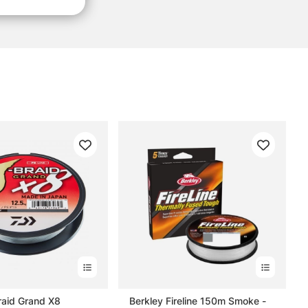
raid Grand X8
Berkley Fireline 150m Smoke -