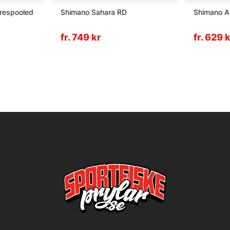
respooled
Shimano Sahara RD
Shimano Al
fr. 749 kr
fr. 629 