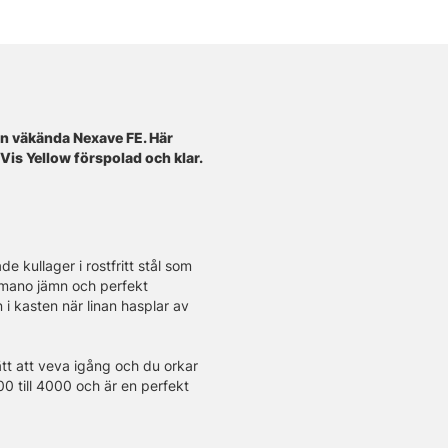
en väkända Nexave FE. Här
is Yellow förspolad och klar.
 kullager i rostfritt stål som
imano jämn och perfekt
i kasten när linan hasplar av
ätt att veva igång och du orkar
00 till 4000 och är en perfekt