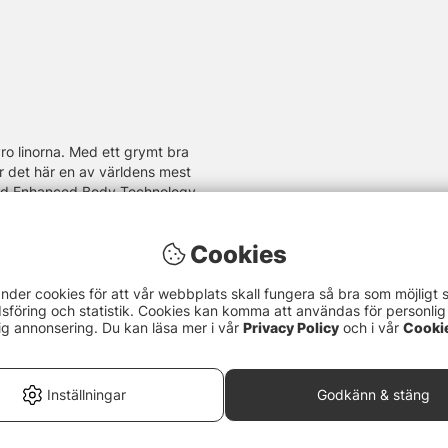
o linorna. Med ett grymt bra
 är det här en av världens mest
 med Enhanced Body Technology
 är varje fiskares dröm och
Cookies
nder cookies för att vår webbplats skall fungera så bra som möjligt 
föring och statistik. Cookies kan komma att användas för personlig
ig annonsering. Du kan läsa mer i vår
Privacy Policy
och i vår
Cooki
Inställningar
Godkänn & stäng