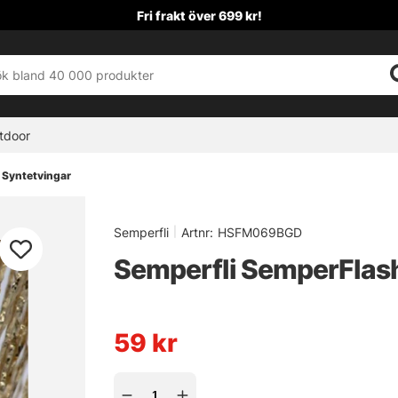
Fri frakt över 699 kr!
tdoor
 Syntetvingar
Semperfli
|
Artnr:
HSFM069BGD
Semperfli SemperFlash 
59
kr