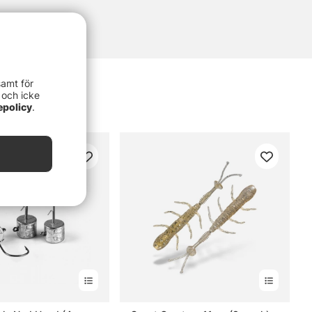
samt för
 och icke
epolicy
.