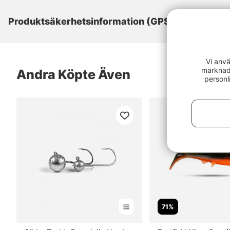
Produktsäkerhetsinformation (GPSR)
Vi anvä
marknads
Andra Köpte Även
personl
71%