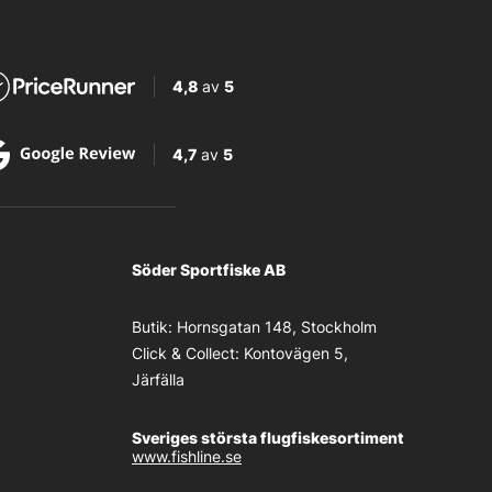
4,8
av
5
4,7
av
5
Söder Sportfiske AB
Butik:
Hornsgatan 148, Stockholm
Click & Collect:
Kontovägen 5,
Järfälla
Sveriges största flugfiskesortiment
www.fishline.se