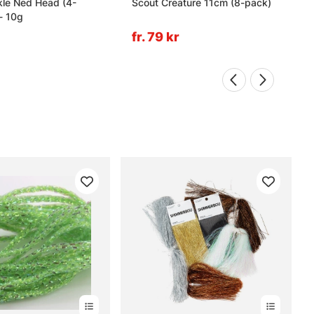
kle Ned Head (4-
Scout Creature 11cm (8-pack)
- 10g
fr. 79 kr