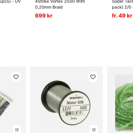
(5pcs) - UV
4Strike Vortex 2500 With
Söder Tac
0,20mm Braid
pack) 2/0 
699 kr
fr. 49 kr