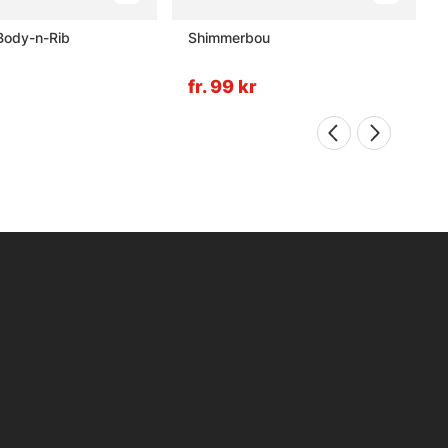
Body-n-Rib
Shimmerbou
fr. 99 kr