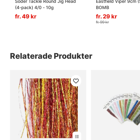
Söder Tackle Round Jig Head
Eastfield Viper 9cm 
(4-pack) 4/0 - 10g
BOMB
fr. 49 kr
fr. 29 kr
fr. 99 kr
Relaterade Produkter