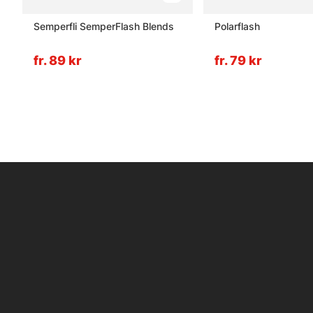
e
Semperfli SemperFlash Blends
Polarflash
fr. 89 kr
fr. 79 kr