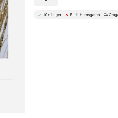
10+
i lager
Butik Hornsgatan
Omgå