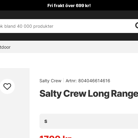
Fri frakt över 699 kr!
tdoor
Salty Crew
|
Artnr:
804046614616
Salty Crew Long Range 
S