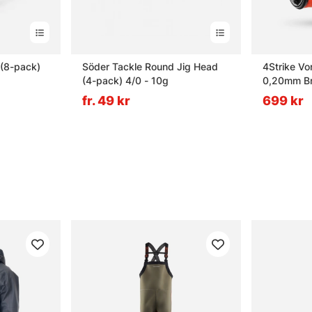
 (8-pack)
Söder Tackle Round Jig Head
4Strike Vo
(4-pack) 4/0 - 10g
0,20mm Br
fr. 49 kr
699 kr