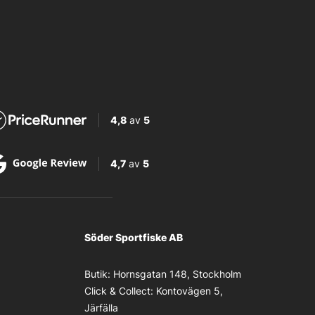
4,8
av
5
4,7
av
5
Söder Sportfiske AB
Butik:
Hornsgatan 148, Stockholm
Click & Collect:
Kontovägen 5,
Järfälla