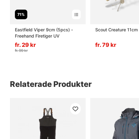
71%
Eastfield Viper 9cm (5pcs) -
Scout Creature 11cm
Freehand Firetiger UV
fr. 29 kr
fr. 79 kr
fr. 99 kr
Relaterade Produkter