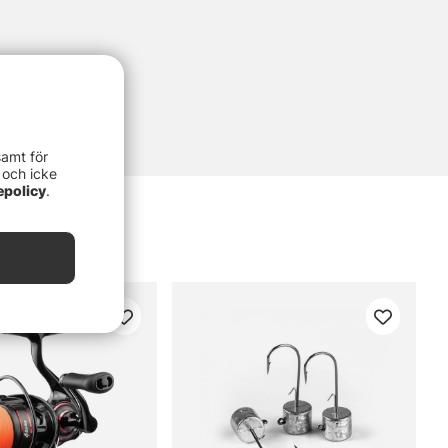
samt för
 och icke
epolicy
.