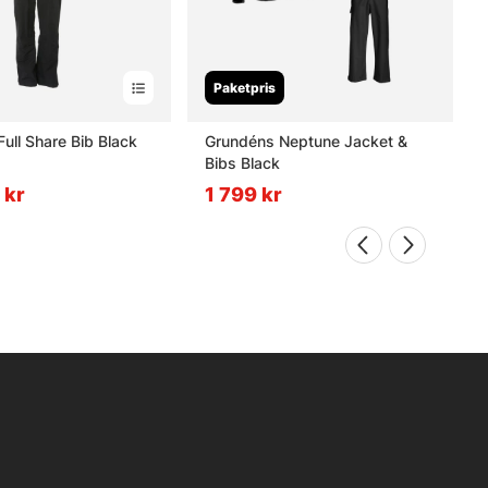
Paketpris
ull Share Bib Black
Grundéns Neptune Jacket &
Bibs Black
 kr
1 799 kr