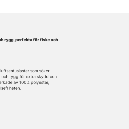
h rygg, perfekta för fiske och
iluftsentusiaster som söker
nt och rygg för extra skydd och
llverkade av 100% polyester,
sefriheten.