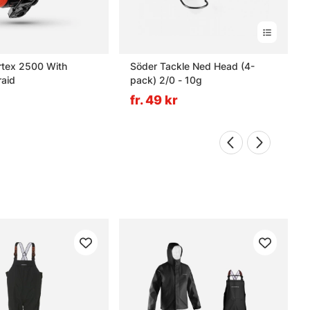
rtex 2500 With
Söder Tackle Ned Head (4-
aid
pack) 2/0 - 10g
fr. 49 kr