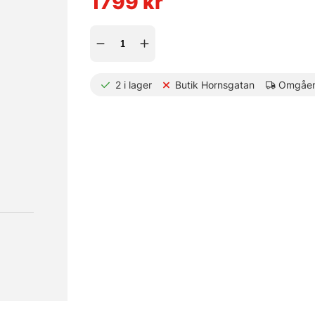
1799
kr
2
i lager
Butik Hornsgatan
Omgåen