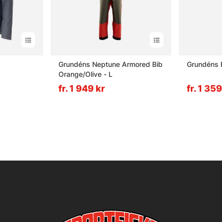
Grundéns Neptune Armored Bib
Grundéns F
Orange/Olive - L
fr. 1 949 kr
fr. 1 359