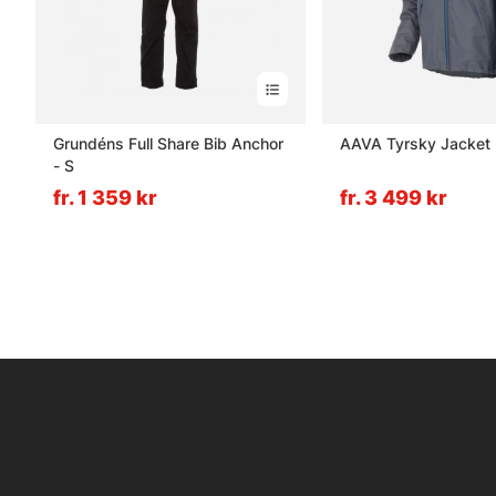
Grundéns Full Share Bib Anchor
AAVA Tyrsky Jacket
- S
fr. 1 359 kr
fr. 3 499 kr