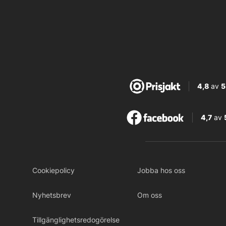
4,8
av
5
4,7
av
Cookiepolicy
Jobba hos oss
Nyhetsbrev
Om oss
Tillgänglighetsredogörelse