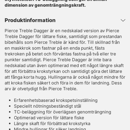
dimension av genomträngningskraft.
Produktinformation
Pierce Treble Dagger är en nedskalad version av Pierce
Treble Dagger för lättare fiske, samtidigt som prestandan
bibehålls som Pierce Treble är känd för. Till skillnad från
en maskkrok som fastnar på en enda punkt, fästs
trekroken på betet och förväntas fastna på två eller tre
punkter samtidigt. Pierce Treble Dagger är inte bara
nedskalad utan även optimerad med ett något längre skaft
för att förbättra krokstyrkan och samtidigt göra det lättare
att fånga korta hugg. Hullingarna är också något mindre för
att kroka fisken säkert och föra in dem för landning. Dess
arv är otvetydigt från Pierce Treble.
Erfarenhetsbaserad krokspetsinställning
Speciellt nötningsbeständigt stål
TC-beläggning för överlägsen genomträngning
Optimerad version för lättare fiske
Längre skaft för förbättrad krokstyrka
Mindre hullingar för säker landning