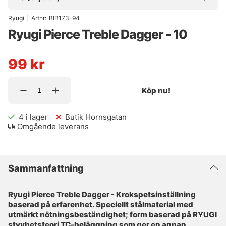
Ryugi
|
Artnr:
BIB173-94
Ryugi Pierce Treble Dagger - 10
99
kr
Köp nu!
4
i lager
Butik Hornsgatan
Omgående leverans
Sammanfattning
Ryugi Pierce Treble Dagger - Krokspetsinställning
baserad på erfarenhet. Speciellt stålmaterial med
utmärkt nötningsbeständighet; form baserad på RYUGI
styvhetsteori TC-beläggning som ger en annan