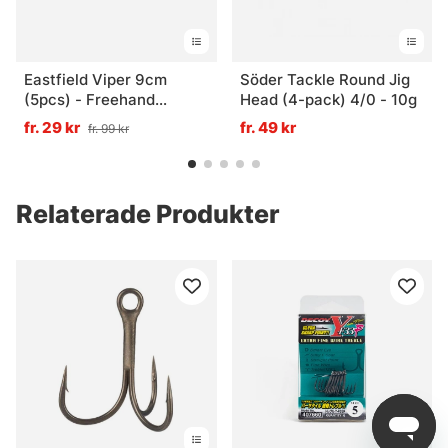
Eastfield Viper 9cm
Söder Tackle Round Jig
(5pcs) - Freehand
Head (4-pack) 4/0 - 10g
Firetiger UV
fr. 29 kr
fr. 49 kr
fr. 99 kr
Relaterade Produkter