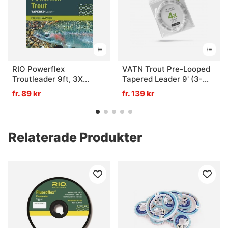
RIO Powerflex
VATN Trout Pre-Looped
Troutleader 9ft, 3X
Tapered Leader 9' (3-
0,20mm/3,7kg
pack) - 1X 0,25mm
fr. 89 kr
fr. 139 kr
Relaterade Produkter