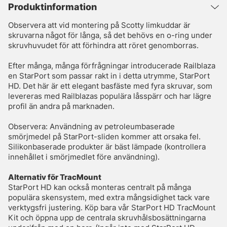
Produktinformation
Observera att vid montering på Scotty limkuddar är
skruvarna något för långa, så det behövs en o-ring under
skruvhuvudet för att förhindra att röret genomborras.
Efter många, många förfrågningar introducerade Railblaza
en StarPort som passar rakt in i detta utrymme, StarPort
HD. Det här är ett elegant basfäste med fyra skruvar, som
levereras med Railblazas populära låsspärr och har lägre
profil än andra på marknaden.
Observera: Användning av petroleumbaserade
smörjmedel på StarPort-sliden kommer att orsaka fel.
Silikonbaserade produkter är bäst lämpade (kontrollera
innehållet i smörjmedlet före användning).
Alternativ för TracMount
StarPort HD kan också monteras centralt på många
populära skensystem, med extra mångsidighet tack vare
verktygsfri justering. Köp bara vår StarPort HD TracMount
Kit och öppna upp de centrala skruvhålsbosättningarna