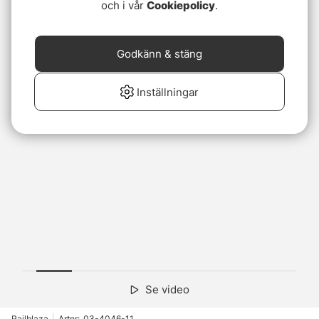
och i vår
Cookiepolicy
.
Godkänn & stäng
Inställningar
Se video
Railblaza
|
Artnr:
03-4046-11