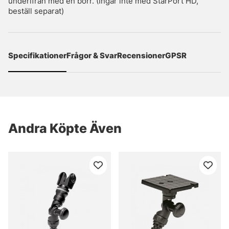
underifrån med en borr. (Ingår inte med StarPort HD,
beställ separat)
Specifikationer
Frågor & Svar
Recensioner
GPSR
Andra Köpte Även