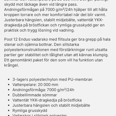
skydd mot läckage även vid längre pass.
Andningsförmågan på 7000 g/m²/24h hjälper till att hålla
kroppen torrare och mer komfortabel när det blir varmt.
Justerbara hängslen, stabilt midjebälte, vattentät YKK-
dragkedja på bröstfickan och rymliga grusskydd ger en
praktisk och trygg lösning vid vadning.
Pool 12 Enduo vadarsko med filtsula ger bra grepp på hala
stenar och ojämna bottnar. Den slitstarka
polyesterkonstruktionen med förstärkningar runt utsatta
partier ger stabilitet och tålighet utan att kännas klumpig.
Ett genomtänkt paket för den som vill ha funktion utan
krångel.
3-lagers polyester/nylon med PU-membran
Vattenpelare: 20 000 mm
Andningsförmåga: 7000 g/m²/24h
Dubbellimmade sömmar
Vattentät YKK-dragkedja på bröstficka
Justerbara hängslen och stabilt midjebälte
Rymliga grusskydd
Vadarskor i slitstark polyester