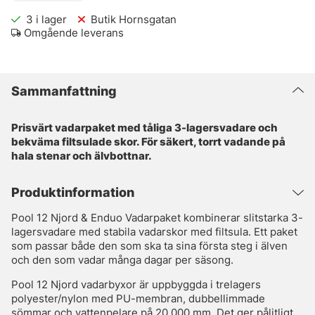
3
i lager
Butik Hornsgatan
Omgående leverans
Sammanfattning
Prisvärt vadarpaket med tåliga 3-lagersvadare och
bekväma filtsulade skor. För säkert, torrt vadande på
hala stenar och älvbottnar.
Produktinformation
Pool 12 Njord & Enduo Vadarpaket kombinerar slitstarka 3-
lagersvadare med stabila vadarskor med filtsula. Ett paket
som passar både den som ska ta sina första steg i älven
och den som vadar många dagar per säsong.
Pool 12 Njord vadarbyxor är uppbyggda i trelagers
polyester/nylon med PU-membran, dubbellimmade
sömmar och vattenpelare på 20 000 mm. Det ger pålitligt