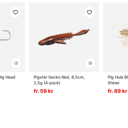
Jig Head
Pigster Gecko Ned, 8,5cm,
Pig Hula B
2,5g (4-pack)
Shiner
fr. 59 kr
fr. 89 kr