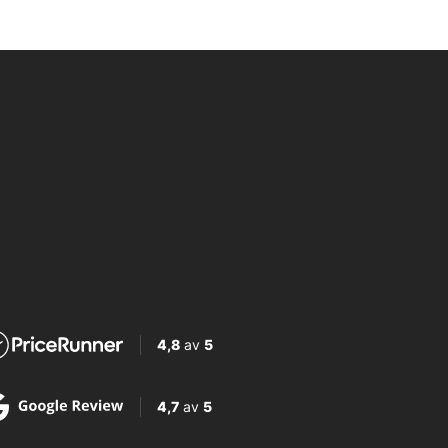
4,8
av
5
4,7
av
5