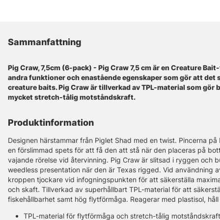
Sammanfattning
Pig Craw, 7,5cm (6-pack) - Pig Craw 7,5 cm är en Creature Bai
andra funktioner och enastående egenskaper som gör att det sti
creature baits. Pig Craw är tillverkad av TPL-material som gör 
mycket stretch-tålig motståndskraft.
Produktinformation
Designen härstammar från Piglet Shad med en twist. Pincerna på 
en förslimmad spets för att få den att stå när den placeras på bot
vajande rörelse vid återvinning. Pig Craw är slitsad i ryggen och b
weedless presentation när den är Texas rigged. Vid användning av 
kroppen tjockare vid infogningspunkten för att säkerställa maxim
och skaft. Tillverkad av superhållbart TPL-material för att säkerstä
fiskehållbarhet samt hög flytförmåga. Reagerar med plastisol, håll
TPL-material för flytförmåga och stretch-tålig motståndskraf