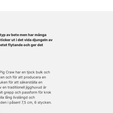
t-typ av bete men har många
cker ut i det vida djungeln av
betet flytande och ger det
Pig Craw har en tjock bulk och
ten och för att producera en
uken för att säkerställa en
en traditionell jigghuvud är
alt grepp och passform för krok
lla lång livslängd och
 den i påsen! 7,5 cm, 6 stycken.
t