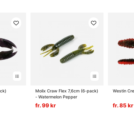
ck)
Molix Craw Flex 7,6cm (6-pack)
Westin Cr
- Watermelon Pepper
fr. 99 kr
fr. 85 kr