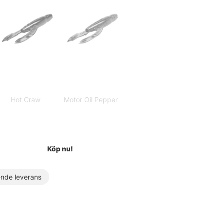
Hot Craw
Motor Oil Pepper
Köp nu!
de leverans