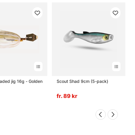
laded jig 16g - Golden
Scout Shad 9cm (5-pack)
fr. 89 kr