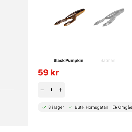
Black Pumpkin
Batman
59
kr
8
i lager
Butik Hornsgatan
Omgåen