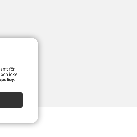
samt för
 och icke
epolicy
.