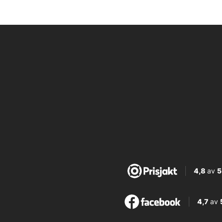
4,8
av
5
4,7
av