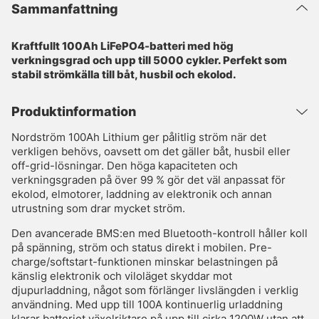
Sammanfattning
Kraftfullt 100Ah LiFePO4-batteri med hög
verkningsgrad och upp till 5000 cykler. Perfekt som
stabil strömkälla till båt, husbil och ekolod.
Produktinformation
Nordström 100Ah Lithium ger pålitlig ström när det
verkligen behövs, oavsett om det gäller båt, husbil eller
off-grid-lösningar. Den höga kapaciteten och
verkningsgraden på över 99 % gör det väl anpassat för
ekolod, elmotorer, laddning av elektronik och annan
utrustning som drar mycket ström.
Den avancerade BMS:en med Bluetooth-kontroll håller koll
på spänning, ström och status direkt i mobilen. Pre-
charge/softstart-funktionen minskar belastningen på
känslig elektronik och viloläget skyddar mot
djupurladdning, något som förlänger livslängden i verklig
användning. Med upp till 100A kontinuerlig urladdning
klarar batteriet växelriktare på upp till cirka 1200W utan att