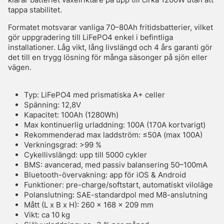
tappa stabilitet.
Formatet motsvarar vanliga 70–80Ah fritidsbatterier, vilket
gör uppgradering till LiFePO4 enkel i befintliga
installationer. Låg vikt, lång livslängd och 4 års garanti gör
det till en trygg lösning för många säsonger på sjön eller
vägen.
Typ: LiFePO4 med prismatiska A+ celler
Spänning: 12,8V
Kapacitet: 100Ah (1280Wh)
Max kontinuerlig urladdning: 100A (170A kortvarigt)
Rekommenderad max laddström: ≤50A (max 100A)
Verkningsgrad: >99 %
Cykellivslängd: upp till 5000 cykler
BMS: avancerad, med passiv balansering 50–100mA
Bluetooth-övervakning: app för iOS & Android
Funktioner: pre-charge/softstart, automatiskt viloläge
Polanslutning: SAE-standardpol med M8-anslutning
Mått (L x B x H): 260 x 168 x 209 mm
Vikt: ca 10 kg