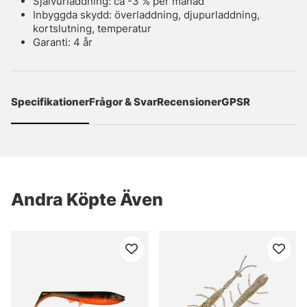
Självurladdning: ca -3 % per månad
Inbyggda skydd: överladdning, djupurladdning,
kortslutning, temperatur
Garanti: 4 år
Specifikationer
Frågor & Svar
Recensioner
GPSR
Andra Köpte Även