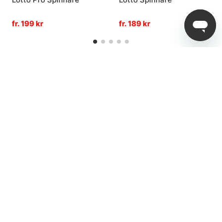
fr. 199 kr
fr. 189 kr
4,8
av
5