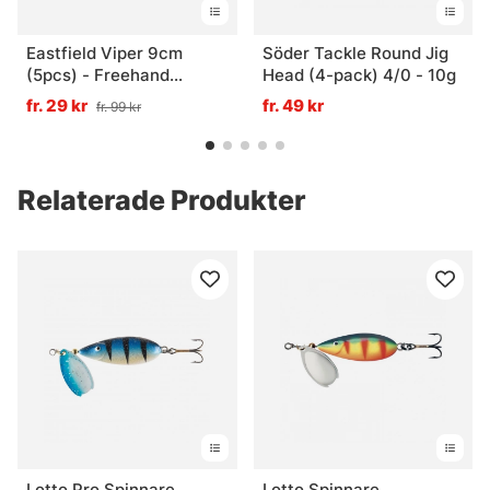
Eastfield Viper 9cm
Söder Tackle Round Jig
(5pcs) - Freehand
Head (4-pack) 4/0 - 10g
Firetiger UV
fr. 29 kr
fr. 49 kr
fr. 99 kr
Relaterade Produkter
Lotto Pro Spinnare
Lotto Spinnare