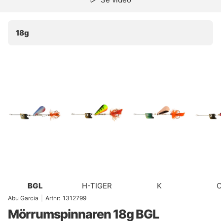
18g
BGL
H-TIGER
K
Abu Garcia
|
Artnr:
1312799
Mörrumspinnaren 18g BGL