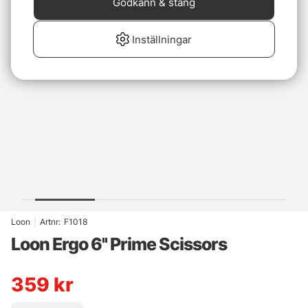
Godkänn & stäng
Inställningar
Loon
|
Artnr:
F1018
Loon Ergo 6'' Prime Scissors
359
kr