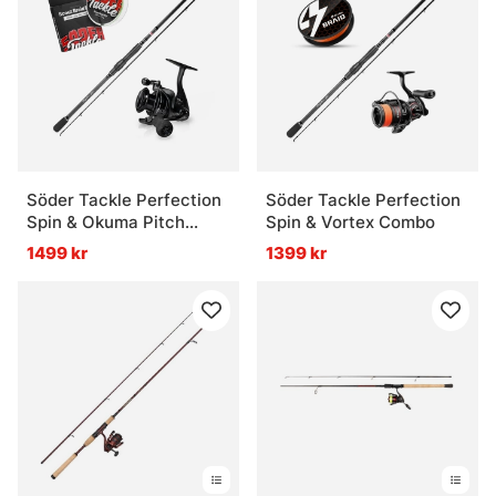
Söder Tackle Perfection
Söder Tackle Perfection
Spin & Okuma Pitch
Spin & Vortex Combo
Black V2 Combo
1499 kr
1399 kr