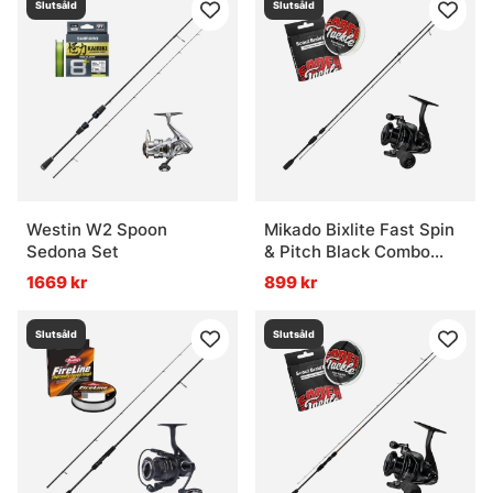
Slutsåld
Slutsåld
Westin W2 Spoon
Mikado Bixlite Fast Spin
Sedona Set
& Pitch Black Combo
7'3'', 4-18g
1669 kr
899 kr
Slutsåld
Slutsåld