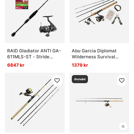
RAID Gladiator ANTI GA-
Abu Garcia Diplomat
611MLS-ST - Stride
Wilderness Survival
Vanford Combo
1.98m 3-12g 4Sec / 2000
6847 kr
1379 kr
170/0.20
Slutsåld