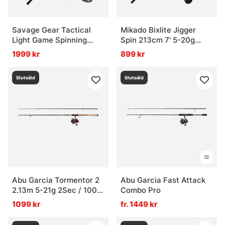
Savage Gear Tactical
Mikado Bixlite Jigger
Light Game Spinning
Spin 213cm 7' 5-20g
Combo - 221cm, 7'3'' 5-
Pitch Black Combo
1999 kr
899 kr
18g
Slutsåld
Slutsåld
Abu Garcia Tormentor 2
Abu Garcia Fast Attack
2.13m 5-21g 2Sec / 1000
Combo Pro
90/0.25
1099 kr
fr. 1449 kr