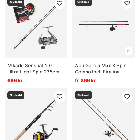
Slutsåld
Slutsåld
Mikado Sensual N.G.
Abu Garcia Max X Spin
Ultra Light Spin 235cm
Combo Incl. Fireline
7'8'' 2-14g Combo
699 kr
fr. 869 kr
Slutsåld
Slutsåld