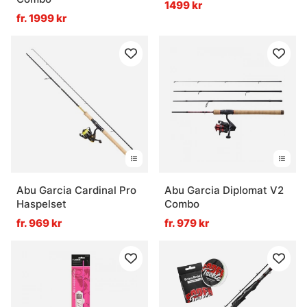
1499 kr
fr. 1999 kr
Abu Garcia Cardinal Pro
Abu Garcia Diplomat V2
Haspelset
Combo
fr. 969 kr
fr. 979 kr