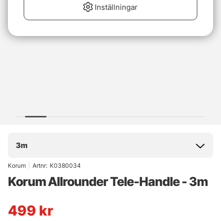
Inställningar
3m
Korum
|
Artnr:
K0380034
Korum Allrounder Tele-Handle - 3m
499
kr