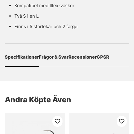
Kompatibel med Illex-väskor
Två S i en L
Finns i 5 storlekar och 2 färger
Specifikationer
Frågor & Svar
Recensioner
GPSR
Andra Köpte Även