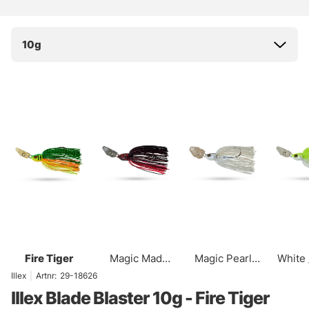
10g
Fire Tiger
Magic Mad
Magic Pearl
White 
Craw
Bone
Illex
|
Artnr:
29-18626
Illex Blade Blaster 10g - Fire Tiger