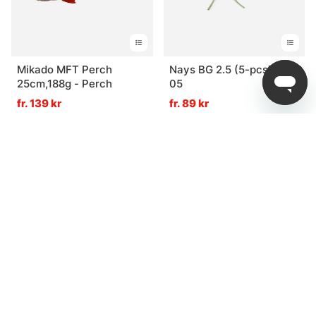
Mikado MFT Perch
Nays BG 2.5 (5-pcs) - C-
25cm,188g - Perch
05
fr. 139 kr
fr. 89 kr