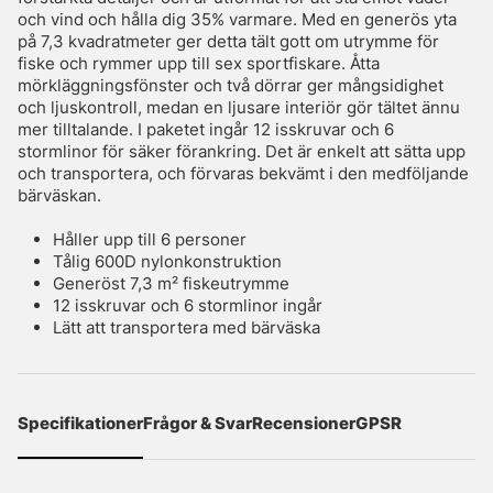
och vind och hålla dig 35% varmare. Med en generös yta
på 7,3 kvadratmeter ger detta tält gott om utrymme för
fiske och rymmer upp till sex sportfiskare. Åtta
mörkläggningsfönster och två dörrar ger mångsidighet
och ljuskontroll, medan en ljusare interiör gör tältet ännu
mer tilltalande. I paketet ingår 12 isskruvar och 6
stormlinor för säker förankring. Det är enkelt att sätta upp
och transportera, och förvaras bekvämt i den medföljande
bärväskan.
Håller upp till 6 personer
Tålig 600D nylonkonstruktion
Generöst 7,3 m² fiskeutrymme
12 isskruvar och 6 stormlinor ingår
Lätt att transportera med bärväska
Specifikationer
Frågor & Svar
Recensioner
GPSR