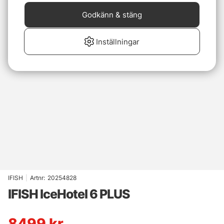
Godkänn & stäng
Inställningar
IFISH
|
Artnr:
20254828
IFISH IceHotel 6 PLUS
8499
kr