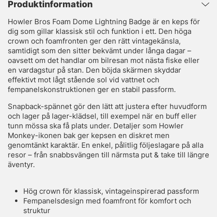
Produktinformation
Howler Bros Foam Dome Lightning Badge är en keps för
dig som gillar klassisk stil och funktion i ett. Den höga
crown och foamfronten ger den rätt vintagekänsla,
samtidigt som den sitter bekvämt under långa dagar –
oavsett om det handlar om bilresan mot nästa fiske eller
en vardagstur på stan. Den böjda skärmen skyddar
effektivt mot lågt stående sol vid vattnet och
fempanelskonstruktionen ger en stabil passform.
Snapback-spännet gör den lätt att justera efter huvudform
och lager på lager-klädsel, till exempel när en buff eller
tunn mössa ska få plats under. Detaljer som Howler
Monkey-ikonen bak ger kepsen en diskret men
genomtänkt karaktär. En enkel, pålitlig följeslagare på alla
resor – från snabbsvängen till närmsta put & take till längre
äventyr.
Hög crown för klassisk, vintageinspirerad passform
Fempanelsdesign med foamfront för komfort och
struktur