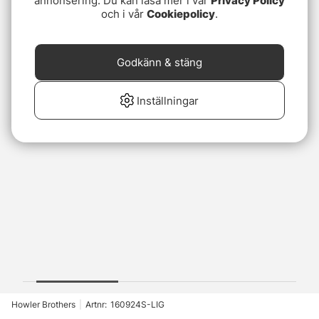
annonsering. Du kan läsa mer i vår
Privacy Policy
och i vår
Cookiepolicy
.
Godkänn & stäng
Inställningar
Howler Brothers
|
Artnr:
160924S-LIG