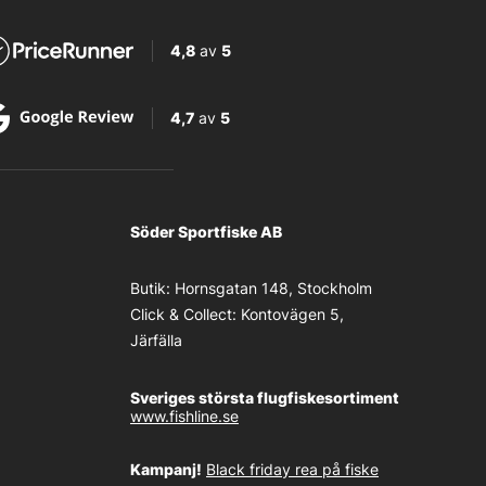
4,8
av
5
4,7
av
5
Söder Sportfiske AB
Butik:
Hornsgatan 148, Stockholm
Click & Collect:
Kontovägen 5,
Järfälla
Sveriges största flugfiskesortiment
www.fishline.se
Kampanj!
Black friday rea på fiske