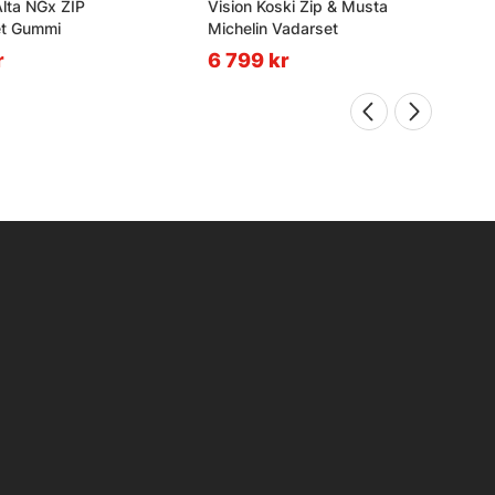
Alta NGx ZIP
Vision Koski Zip & Musta
t Gummi
Michelin Vadarset
r
6 799 kr