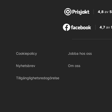
4,8
av
5
4,7
av
Cookiepolicy
Jobba hos oss
Nyhetsbrev
Om oss
Tillgänglighetsredogörelse