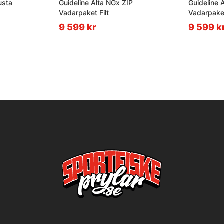
usta
Guideline Alta NGx ZIP
Guideline 
Vadarpaket Filt
Vadarpake
9 599 kr
9 599 k