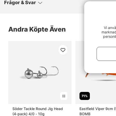
Frågor & Svar
Vi anvä
Andra Köpte Även
marknads
personl
71%
Söder Tackle Round Jig Head
Eastfield Viper 9cm 
(4-pack) 4/0 - 10g
BOMB