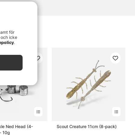
samt för
 och icke
epolicy
.
kle Ned Head (4-
Scout Creature 11cm (8-pack)
- 10g