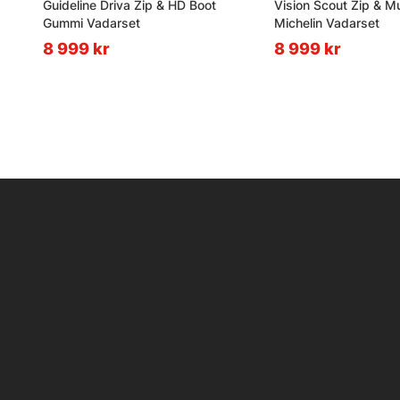
Guideline Driva Zip & HD Boot
Vision Scout Zip & M
Gummi Vadarset
Michelin Vadarset
8 999 kr
8 999 kr