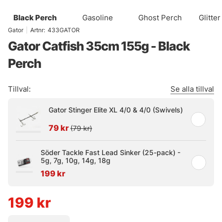
Black Perch
Gasoline
Ghost Perch
Glitte
Gator
|
Artnr:
433GATOR
Gator Catfish 35cm 155g - Black
Perch
Tillval:
Se alla tillval
Gator Stinger Elite XL 4/0 & 4/0 (Swivels)
79 kr
(79 kr)
Söder Tackle Fast Lead Sinker (25-pack) -
5g, 7g, 10g, 14g, 18g
199 kr
199
kr