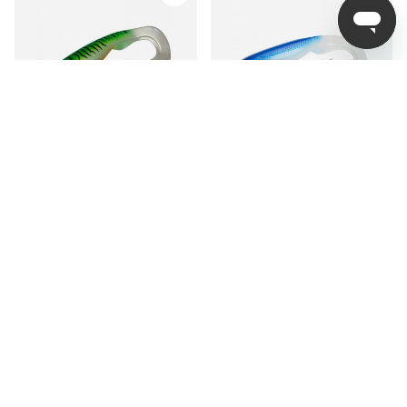
Gator Catfish 35cm,
Gator Catfish 35cm,
155g - Inferno
155g - Sisu
99 kr
99 kr