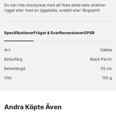
Du kan inte misslyckas med att fiska detta bete shallow-
riggat eller med en jiggskalle, snabbt eller långsamt!
Specifikationer
Frågor & Svar
Recensioner
GPSR
Art:
Gädda
Betesfärg:
Black Perch
Beteslängd:
35 cm
Vikt:
155 g
Andra Köpte Även