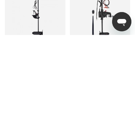
Savage Gear Thruster
Rhino Elmotor CR30VF
12V 55Lbs
fr. 3 239 kr
5 999 kr