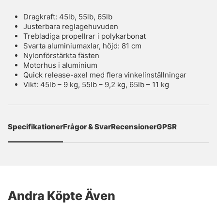
Dragkraft: 45lb, 55lb, 65lb
Justerbara reglagehuvuden
Trebladiga propellrar i polykarbonat
Svarta aluminiumaxlar, höjd: 81 cm
Nylonförstärkta fästen
Motorhus i aluminium
Quick release-axel med flera vinkelinställningar
Vikt: 45lb – 9 kg, 55lb – 9,2 kg, 65lb – 11 kg
Specifikationer
Frågor & Svar
Recensioner
GPSR
Andra Köpte Även