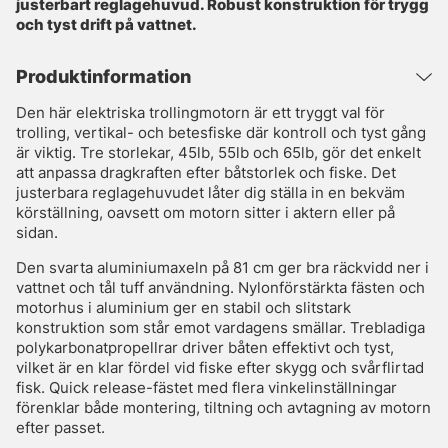
justerbart reglagehuvud. Robust konstruktion för trygg
och tyst drift på vattnet.
Produktinformation
Den här elektriska trollingmotorn är ett tryggt val för
trolling, vertikal- och betesfiske där kontroll och tyst gång
är viktig. Tre storlekar, 45lb, 55lb och 65lb, gör det enkelt
att anpassa dragkraften efter båtstorlek och fiske. Det
justerbara reglagehuvudet låter dig ställa in en bekväm
körställning, oavsett om motorn sitter i aktern eller på
sidan.
Den svarta aluminiumaxeln på 81 cm ger bra räckvidd ner i
vattnet och tål tuff användning. Nylonförstärkta fästen och
motorhus i aluminium ger en stabil och slitstark
konstruktion som står emot vardagens smällar. Trebladiga
polykarbonatpropellrar driver båten effektivt och tyst,
vilket är en klar fördel vid fiske efter skygg och svårflirtad
fisk. Quick release-fästet med flera vinkelinställningar
förenklar både montering, tiltning och avtagning av motorn
efter passet.