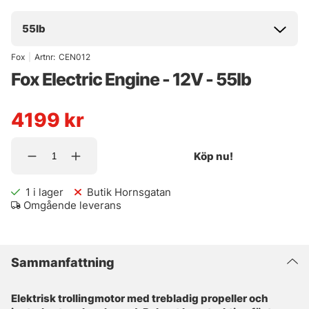
55lb
Fox
|
Artnr:
CEN012
Fox Electric Engine - 12V - 55lb
4199
kr
Köp nu!
1
i lager
Butik Hornsgatan
Omgående leverans
Sammanfattning
Elektrisk trollingmotor med trebladig propeller och