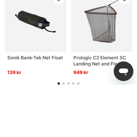
Sonik Bank-Tek Net Float
Prologic C2 Element SC
Landing Net and Float
42'' 2pcs
139 kr
949 kr