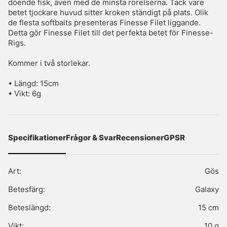
döende fisk, även med de minsta rörelserna. Tack vare
betet tjockare huvud sitter kroken ständigt på plats. Olik
de flesta softbaits presenteras Finesse Filet liggande.
Detta gör Finesse Filet till det perfekta betet för Finesse-
Rigs.
Kommer i två storlekar.
• Längd: 15cm
• Vikt: 6g
Specifikationer
Frågor & Svar
Recensioner
GPSR
Art:
Gös
Betesfärg:
Galaxy
Beteslängd:
15 cm
Vikt:
10 g