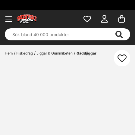
Hem
Fiskedrag
Jiggar & Gummibeten
Gäddjiggar