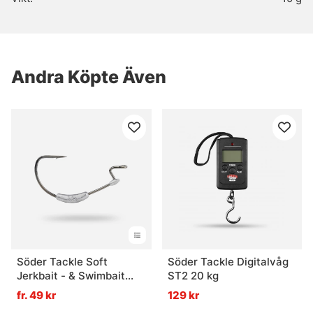
Andra Köpte Även
Söder Tackle Soft
Söder Tackle Digitalvåg
Jerkbait - & Swimbait
ST2 20 kg
Hook (3-pack) - 5/0 5g
fr. 49 kr
129 kr