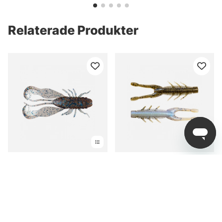
Relaterade Produkter
Finesse Filet Craw 10cm
Z-Man TRD Hogz 7,6cm -
(3-pack) - Galaxy
The Deal 6pk
fr. 49 kr
fr. 75 kr