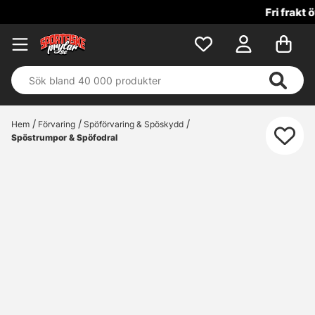
Fri frakt över 699 kr!
Hem
Förvaring
Spöförvaring & Spöskydd
Spöstrumpor & Spöfodral