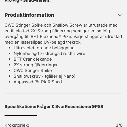
Pro Pig® Shad-serien.
Produktinformation
CWC Stinger Spike och Shallow Screw är utrustade med
en tillplattad 2X-Strong fjäderring som ger en smidig
övergång till BFT Flexhead® Pike. Varje stinger är utrustad
med en laserslipad UV-belagd trekrok.
Ultraviolett orange beläggning
Nylonbelagd 7-strängad rostfri wire
BFT Crank lekande
2X strong fjäderringar
CWC Stinger Spike
Shallowskruv - (gäller ej Nano)
Anpassad för Pig® Shad
Specifikationer
Frågor & Svar
Recensioner
GPSR
Krokstorlek:
3/0