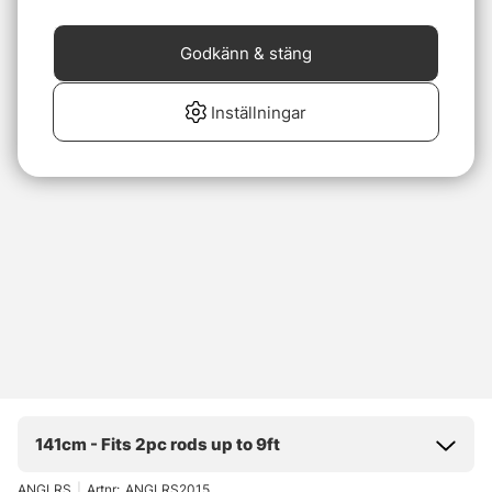
Godkänn & stäng
Inställningar
141cm - Fits 2pc rods up to 9ft
ANGLRS
|
Artnr:
ANGLRS2015