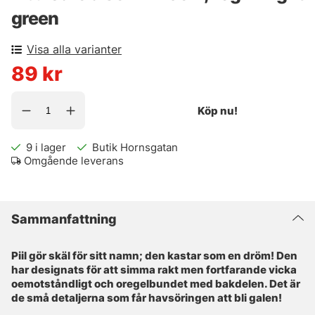
green
Visa alla varianter
89
kr
Köp nu!
9
i lager
Butik Hornsgatan
Omgående leverans
Sammanfattning
Piil gör skäl för sitt namn; den kastar som en dröm! Den
har designats för att simma rakt men fortfarande vicka
oemotståndligt och oregelbundet med bakdelen. Det är
de små detaljerna som får havsöringen att bli galen!