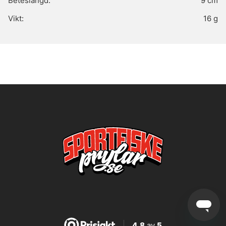
Beteslängd:
9 cm
Vikt:
16 g
4,8
av
5