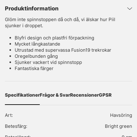
Produktinformation
Glöm inte spinnstoppen då och då, vi älskar hur Piil
sjunker i droppet.
Blyfri design och plastfri förpackning
Mycket långkastande
Utrustad med supervassa Fusion19 trekrokar
Oregelbunden gång
Sjunker vackert vid spinnstopp
Fantastiska färger
Specifikationer
Frågor & Svar
Recensioner
GPSR
Art:
Havsöring
Betesfärg:
Bright green