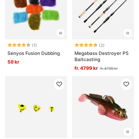
Betyg:
4.0 utav 5 stjärnor
Betyg:
4.5 utav 5 stjär
(1)
(2)
Senyos Fusion Dubbing
Megabass Destroyer P5
Baitcasting
59 kr
fr. 4799 kr
fr. 4799 kr