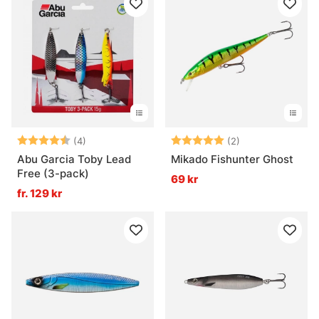
Betyg:
4.5 utav 5 stjärnor
Betyg:
5.0 utav 5 stjär
(4)
(2)
Abu Garcia Toby Lead
Mikado Fishunter Ghost
Free (3-pack)
69 kr
fr. 129 kr