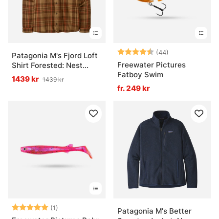
Betyg:
4.9 utav 5 stjä
(44)
Patagonia M's Fjord Loft
Freewater Pictures
Shirt Forested: Nest
Fatboy Swim
Brown
1439 kr
1439 kr
fr. 249 kr
Betyg:
5.0 utav 5 stjärnor
(1)
Patagonia M's Better