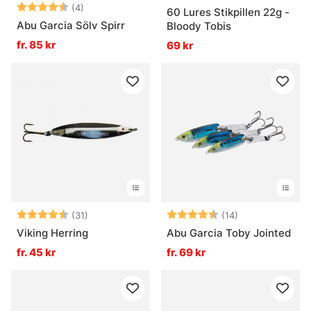
Betyg:
4.8 utav 5 stjärnor
(4)
60 Lures Stikpillen 22g -
Abu Garcia Sölv Spirr
Bloody Tobis
fr. 85 kr
69 kr
Betyg:
4.3 utav 5 stjärnor
Betyg:
4.4 utav 5 stjä
(31)
(14)
Viking Herring
Abu Garcia Toby Jointed
fr. 45 kr
fr. 69 kr