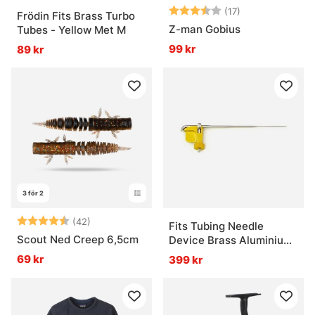
Betyg:
3.8 utav 5 stjä
(17)
Frödin Fits Brass Turbo
Z-man Gobius
Tubes - Yellow Met M
99 kr
89 kr
3 för 2
Betyg:
4.5 utav 5 stjärnor
(42)
Fits Tubing Needle
Scout Ned Creep 6,5cm
Device Brass Aluminium
Tube Holder
69 kr
399 kr