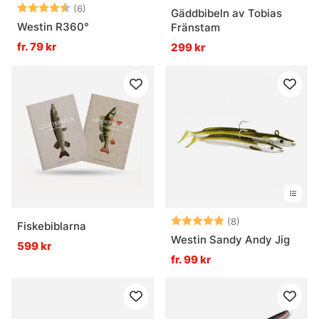
Betyg:
4.7 utav 5 stjärnor
(6)
Gäddbibeln av Tobias
Westin R360°
Fränstam
fr. 79 kr
299 kr
Betyg:
5.0 utav 5 stjär
(8)
Fiskebiblarna
Westin Sandy Andy Jig
599 kr
fr. 99 kr