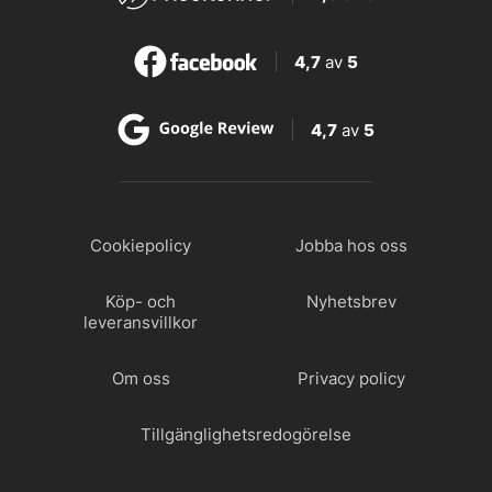
4,7
av
5
4,7
av
5
Cookiepolicy
Jobba hos oss
Köp- och
Nyhetsbrev
leveransvillkor
Om oss
Privacy policy
Tillgänglighetsredogörelse