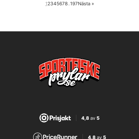
1
2
3
4
5
6
7
8
..
197
Nästa
»
4,8
av
5
4,8
av
5