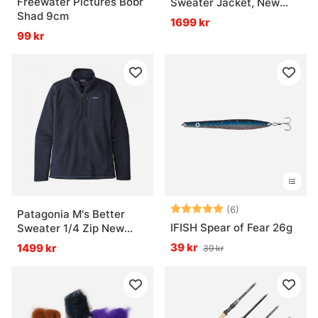
Freewater Pictures Bobr
Sweater Jacket, New
Shad 9cm
Navy - M
1699 kr
99 kr
Betyg:
5.0 utav 5 stjär
(6)
Patagonia M's Better
IFISH Spear of Fear 26g
Sweater 1/4 Zip New
Navy - M
39 kr
1499 kr
39 kr