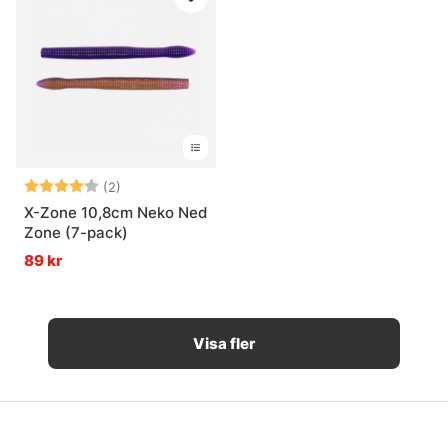
Betyg:
4.0 utav 5 stjärnor
(2)
X-Zone 10,8cm Neko Ned
Zone (7-pack)
89 kr
Visa fler