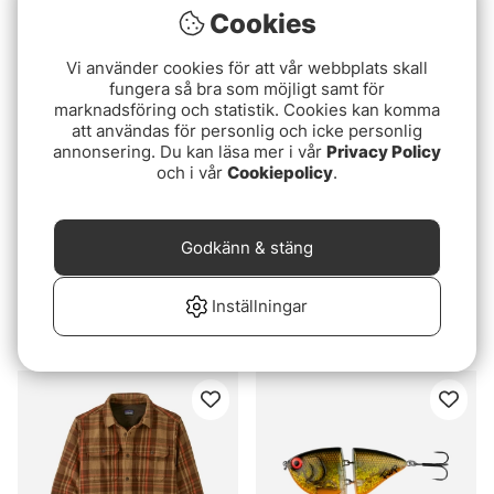
Cookies
Vi använder cookies för att vår webbplats skall
fungera så bra som möjligt samt för
marknadsföring och statistik. Cookies kan komma
att användas för personlig och icke personlig
annonsering. Du kan läsa mer i vår
Privacy Policy
och i vår
Cookiepolicy
.
Godkänn & stäng
Betyg:
4.5 utav 5 stjärnor
Betyg:
5.0 utav 5 stjär
(8)
(2)
Savage Gear Sandeel
Mobile Flash Hair
Inställningar
Pencil 125 19g
45 kr
109 kr