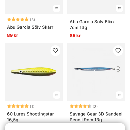
Betyg:
5.0 utav 5 stjärnor
(3)
Abu Garcia Sölv Blixx
Abu Garcia Sölv Skärr
7cm 13g
89 kr
85 kr
Betyg:
5.0 utav 5 stjärnor
Betyg:
4.7 utav 5 stjär
(1)
(3)
60 Lures Shootingstar
Savage Gear 3D Sandeel
16,5g
Pencil 9cm 13g
99 kr
99 kr