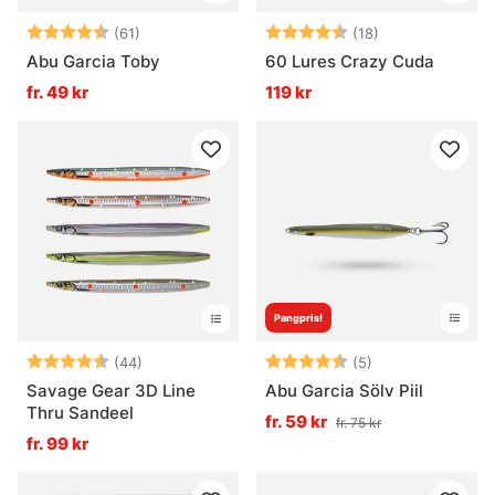
Betyg:
4.7 utav 5 stjärnor
Betyg:
4.7 utav 5 stjä
(61)
(18)
Abu Garcia Toby
60 Lures Crazy Cuda
fr. 49 kr
119 kr
Pangpris!
Betyg:
4.8 utav 5 stjärnor
Betyg:
4.8 utav 5 stjär
(44)
(5)
Savage Gear 3D Line
Abu Garcia Sölv Piil
Thru Sandeel
fr. 59 kr
fr. 75 kr
fr. 99 kr