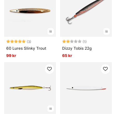
Betyg:
5.0 utav 5 stjärnor
Betyg:
2.0 utav 5 stjär
(3)
(1)
60 Lures Slinky Trout
Dizzy Tobis 22g
99 kr
65 kr