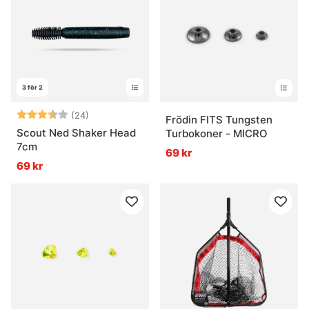
3 för 2
Betyg:
3.8 utav 5 stjärnor
(24)
Frödin FITS Tungsten
Scout Ned Shaker Head
Turbokoner - MICRO
7cm
69 kr
69 kr