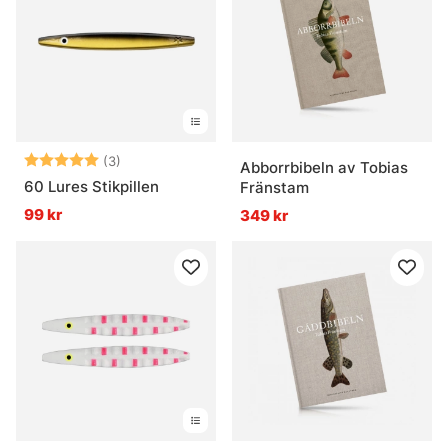
Betyg:
5.0 utav 5 stjärnor
(3)
Abborrbibeln av Tobias
60 Lures Stikpillen
Fränstam
99 kr
349 kr