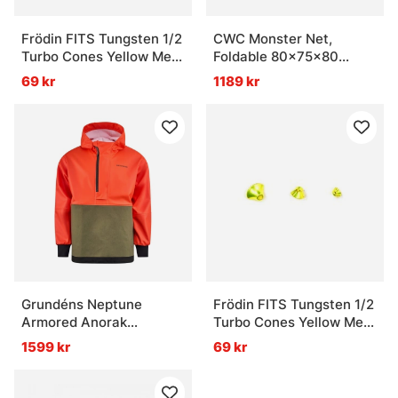
Frödin FITS Tungsten 1/2
CWC Monster Net,
Turbo Cones Yellow Met
Foldable 80x75x80
Micro
Handle - 180cm
69 kr
1189 kr
Grundéns Neptune
Frödin FITS Tungsten 1/2
Armored Anorak
Turbo Cones Yellow Met
Orange/Olive - M
S
1599 kr
69 kr