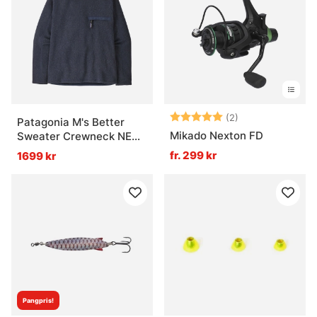
Betyg:
5.0 utav 5 stjär
(2)
Patagonia M's Better
Mikado Nexton FD
Sweater Crewneck NENA
- M
fr. 299 kr
1699 kr
Pangpris!