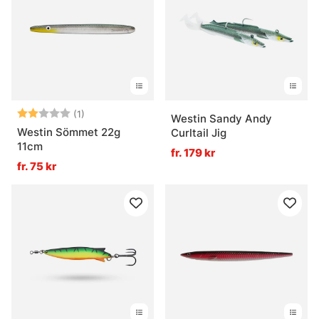
Betyg:
2.0 utav 5 stjärnor
(1)
Westin Sandy Andy
Westin Sömmet 22g
Curltail Jig
11cm
fr. 179 kr
fr. 75 kr