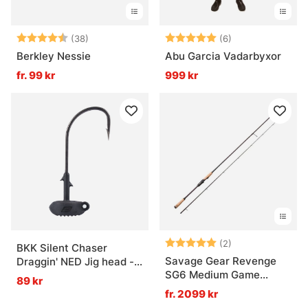
Betyg:
4.5 utav 5 stjärnor
Betyg:
5.0 utav 5 stjär
(38)
(6)
Berkley Nessie
Abu Garcia Vadarbyxor
fr. 99 kr
999 kr
Betyg:
5.0 utav 5 stjär
(2)
BKK Silent Chaser
Savage Gear Revenge
Draggin' NED Jig head -
SG6 Medium Game
3/8oz / 10,6g 2/0 Black
89 kr
Spinning
fr. 2099 kr