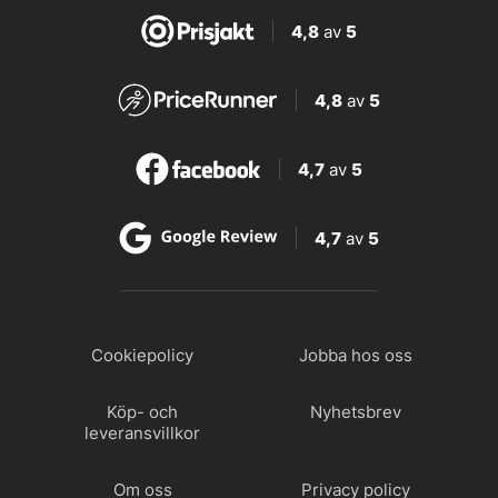
4,8
av
5
4,8
av
5
4,7
av
5
4,7
av
5
Cookiepolicy
Jobba hos oss
Köp- och
Nyhetsbrev
leveransvillkor
Om oss
Privacy policy