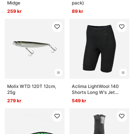
Midge
pack)
259 kr
89 kr
Molix WTD 120T 12cm,
Aclima LightWool 140
25g
Shorts Long W's Jet
Black
279 kr
549 kr