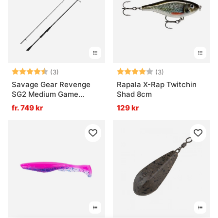
Betyg:
4.7 utav 5 stjärnor
Betyg:
4.0 utav 5 stjär
(3)
(3)
Savage Gear Revenge
Rapala X-Rap Twitchin
SG2 Medium Game
Shad 8cm
Haspel
fr. 749 kr
129 kr