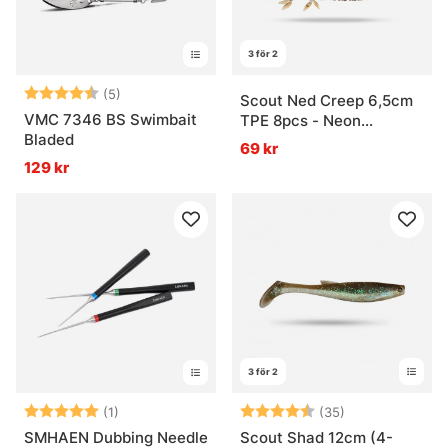
3 för 2
Betyg:
4.6 utav 5 stjärnor
(5)
Scout Ned Creep 6,5cm
VMC 7346 BS Swimbait
TPE 8pcs - Neon
Bladed
Wakasagi
69 kr
129 kr
3 för 2
Betyg:
5.0 utav 5 stjärnor
Betyg:
4.8 utav 5 stjä
(1)
(35)
SMHAEN Dubbing Needle
Scout Shad 12cm (4-