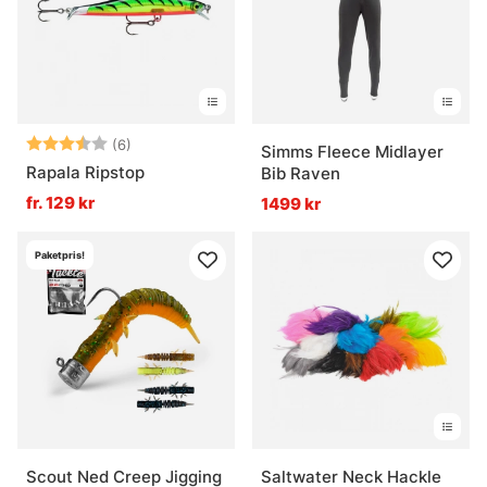
Betyg:
3.8 utav 5 stjärnor
(6)
Simms Fleece Midlayer
Rapala Ripstop
Bib Raven
fr. 129 kr
1499 kr
Paketpris!
Scout Ned Creep Jigging
Saltwater Neck Hackle