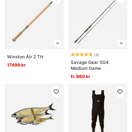
Betyg:
5.0 utav 5 stjär
(4)
Winston Air 2 TH
Savage Gear SG4
17499 kr
Medium Game
fr. 989 kr