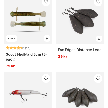
3 för 2
Betyg:
4.1 utav 5 stjärnor
(14)
Fox Edges Distance Lead
Scout NedMaid 8cm (8-
39 kr
pack)
79 kr