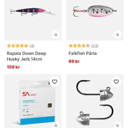
Betyg:
5.0 utav 5 stjärnor
Betyg:
4.5 utav 5 stjä
(4)
(23)
Rapala Down Deep
Falkfish Pärla
Husky Jerk 14cm
69 kr
159 kr