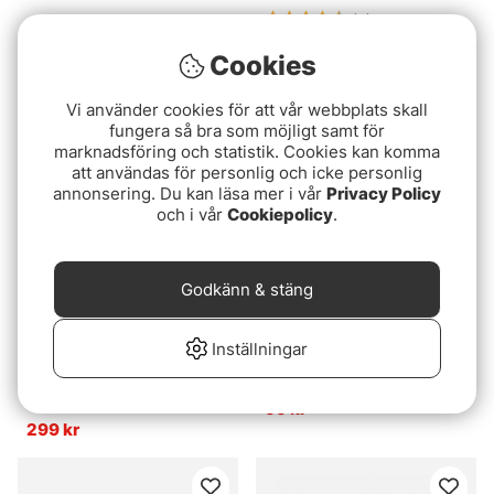
Betyg:
4.8 utav 5 stjär
(5)
Gator Need Cutter
Fox Edges Horizon (Bulk)
89 kr
Cookies
29 kr
Vi använder cookies för att vår webbplats skall
fungera så bra som möjligt samt för
marknadsföring och statistik. Cookies kan komma
att användas för personlig och icke personlig
annonsering. Du kan läsa mer i vår
Privacy Policy
och i vår
Cookiepolicy
.
Godkänn & stäng
Betyg:
4.8 utav 5 stjärnor
Inställningar
(6)
Articulated Ned-Head -
Sufix 832 Braid Black
Black Nickel - SML
Mamba 150m
(3,2mm)
99 kr
299 kr