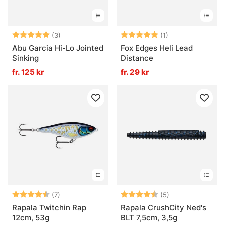
Betyg:
5.0 utav 5 stjärnor
Betyg:
5.0 utav 5 stjär
(3)
(1)
Abu Garcia Hi-Lo Jointed
Fox Edges Heli Lead
Sinking
Distance
fr. 125 kr
fr. 29 kr
Betyg:
4.3 utav 5 stjärnor
Betyg:
4.8 utav 5 stjär
(7)
(5)
Rapala Twitchin Rap
Rapala CrushCity Ned's
12cm, 53g
BLT 7,5cm, 3,5g