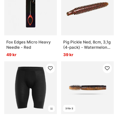
Fox Edges Micro Heavy
Pig Pickle Ned, 8cm, 3,1g
Needle - Red
(4-pack) - Watermelon
Red Flake
49 kr
39 kr
3 för 2