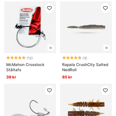
Betyg:
4.8 utav 5 stjärnor
Betyg:
4.3 utav 5 stjär
(12)
(3)
McMahon Crosslock
Rapala CrushCity Salted
Ståltafs
NedRoll
39 kr
85 kr