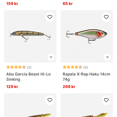
159 kr
65 kr
Betyg:
4.5 utav 5 stjärnor
Betyg:
4.8 utav 5 stjär
(2)
(5)
Abu Garcia Beast Hi-Lo
Rapala X-Rap Haku 14cm
Sinking
74g
129 kr
269 kr