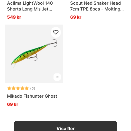
Aclima LightWool 140
Scout Ned Shaker Head
Shorts Long M's Jet
7cm TPE 8pcs - Molting
Black
Craw
549 kr
69 kr
Betyg:
5.0 utav 5 stjärnor
(2)
Mikado Fishunter Ghost
69 kr
Visa fler