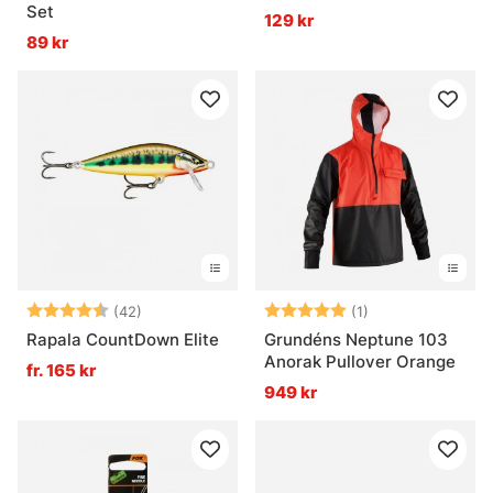
Set
129 kr
89 kr
Betyg:
4.7 utav 5 stjärnor
Betyg:
5.0 utav 5 stjär
(42)
(1)
Rapala CountDown Elite
Grundéns Neptune 103
Anorak Pullover Orange
fr. 165 kr
949 kr