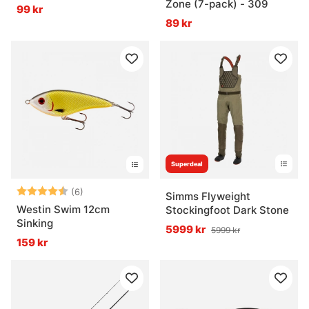
Zone (7-pack) - 309
99 kr
89 kr
Superdeal
Betyg:
4.7 utav 5 stjärnor
(6)
Simms Flyweight
Westin Swim 12cm
Stockingfoot Dark Stone
Sinking
5999 kr
5999 kr
159 kr