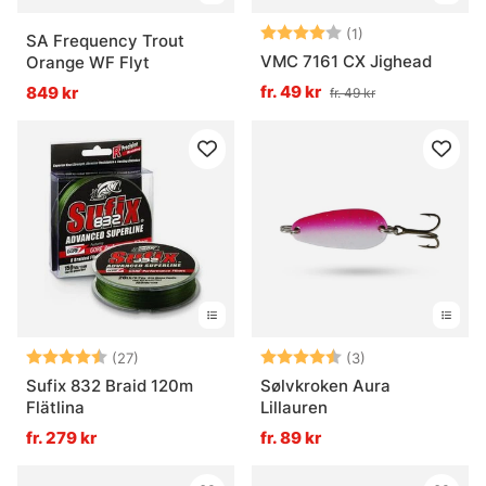
Betyg:
4.0 utav 5 stjär
(1)
SA Frequency Trout
VMC 7161 CX Jighead
Orange WF Flyt
fr. 49 kr
849 kr
fr. 49 kr
Betyg:
4.8 utav 5 stjärnor
Betyg:
4.7 utav 5 stjär
(27)
(3)
Sufix 832 Braid 120m
Sølvkroken Aura
Flätlina
Lillauren
fr. 279 kr
fr. 89 kr