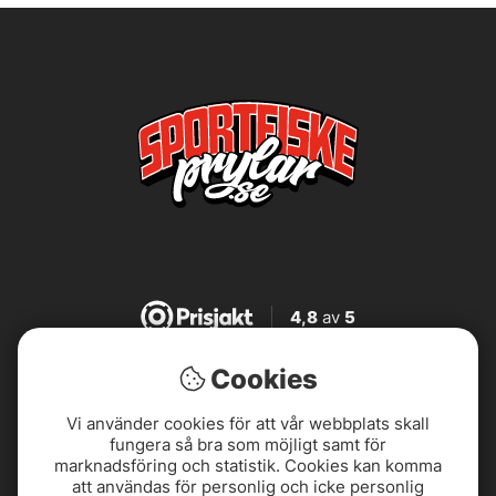
4,8
av
5
Cookies
4,8
av
5
Vi använder cookies för att vår webbplats skall
fungera så bra som möjligt samt för
4,7
av
5
marknadsföring och statistik. Cookies kan komma
att användas för personlig och icke personlig