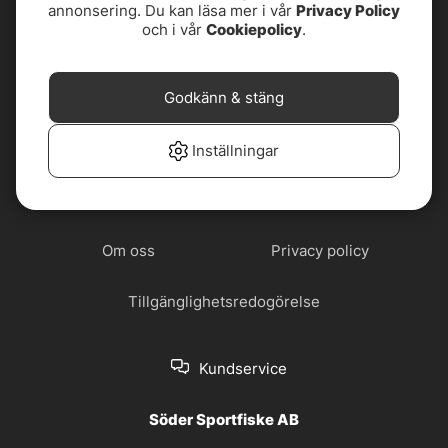
annonsering. Du kan läsa mer i vår
Privacy Policy
4,7
av
5
och i vår
Cookiepolicy
.
Godkänn & stäng
Cookiepolicy
Jobba hos oss
Inställningar
Köp- och
Nyhetsbrev
leveransvillkor
Om oss
Privacy policy
Tillgänglighetsredogörelse
Kundservice
Söder Sportfiske AB